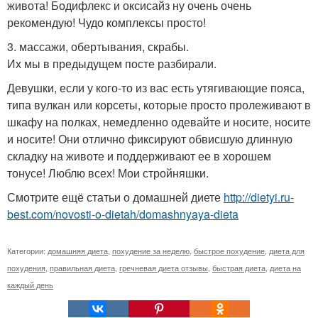
живота! Бодифлекс и оксисайз ну очень очень
рекомендую! Чудо комплексы просто!
3. массажи, обертывания, скрабы.
Их мы в предыдущем посте разбирали.
Девушки, если у кого-то из вас есть утягивающие пояса,
типа вулкан или корсеты, которые просто пролеживают в
шкафу на полках, немедленно одевайте и носите, носите
и носите! Они отлично фиксируют обвисшую длинную
складку на животе и поддерживают ее в хорошем
тонусе! Люблю всех! Мои стройняшки.
Смотрите ещё статьи о домашней диете
http://dietyi.ru-
best.com/novosti-o-dietah/domashnyaya-dieta
Категории:
домашняя диета
,
похудение за неделю
,
быстрое похудение
,
диета для
похудения
,
правильная диета
,
гречневая диета отзывы
,
быстрая диета
,
диета на
каждый день