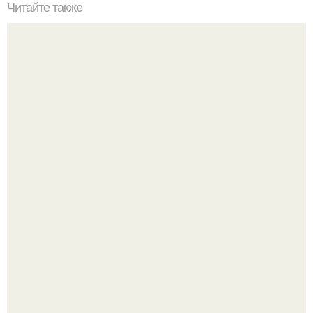
Читайте также
Двухнедельная диета. Мы теряем до 10 кг) вперед за
красивым телом, девочки.
Как отличить "Жировой" вес от отёков.