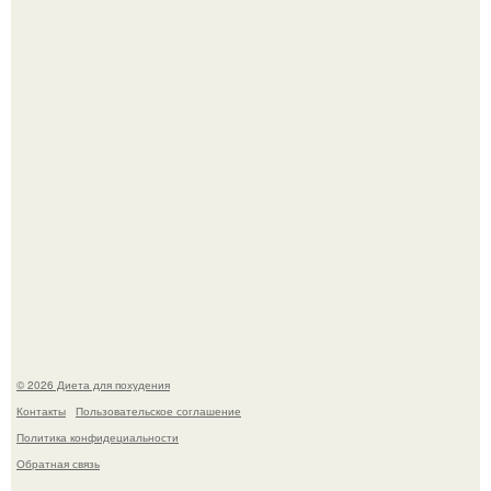
инвалида из-за бесконтрольного использования мази.
Виктория галустян, бывшая жена юмориста Михаила
галустяна, рассказала о неожиданных последствиях
развода.
© 2026 Диета для похудения
Контакты
Пользовательское соглашение
Политика конфидециальности
Обратная связь