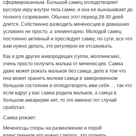
сформированным. Большой самец оплодотворяет
русскую икру внутри тела самки, и она ее вынашивает до
полного созревания. Обычно этот период 28-30 дней
длится. Собственно разводить меченосцев в домашних
условиях не просто, а элементарно. Молодой самец
постоянно активный и преследует самку, по сути, все что
вам нужно делать, это регулярно ее отсаживать.
Как и для других живородящих (гуппи, моллинезии),
очень просто получить малька от меченосцев. Самка
даже может рожать мальков без самца, дело в том что
она может хранить молоки самца в замороженном
большом состоянии и оплодотворять ими себя … так что
если вдруг у вас самка родила мальков, а самца в
большом аквариуме нет, то это именно тот случай
сработал.
Самка рожает:
Меченосцы споры на размножение и порой
единственное что нужно сделать, это поднять