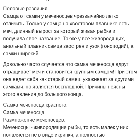
Половые различия.
Самца от самки у меченосцев чрезвычайно легко
отличить. Только у самца на хвостовом плавнике есть
меч, длинный вырост за который живая рыбка и
получила свое название. Также у все живородящих,
анальный плавник самца заострен и узок (гоноподий), а
самки широкий.
Довольно часто случается что самка меченосца вдруг
отращивает меч и становится крупным самцом! При этом
она ведет себя как старый самец, ухаживает за другими
самками, но является бесплодной. Причины неясны
этого явления до большого конца.
Самка меченосца красного.
Самка меченосца.
Размножение меченосцев.
Меченосцы - живородящие рыбы, то есть малек у них
появляется не в виде икринки, а полностью