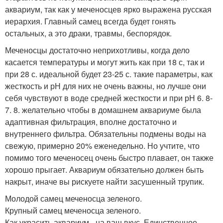
аквариум, так как у меченосцев ярко выражена русская
иерархия. Главный самец всегда будет гонять
остальных, а это драки, травмы, беспорядок.
Меченосцы достаточно неприхотливы, когда дело
касается температуры и могут жить как при 18 с, так и
при 28 с. идеальной будет 23-25 с. такие параметры, как
жесткость и рН для них не очень важны, но лучше они
себя чувствуют в воде средней жесткости и при рН 6. 8-
7. 8. желательно чтобы в домашнем аквариуме была
адаптивная фильтрация, вполне достаточно и
внутреннего фильтра. Обязательны подмены воды на
свежую, примерно 20% еженедельно. Но учтите, что
помимо того меченосец очень быстро плавает, он также
хорошо прыгает. Аквариум обязательно должен быть
накрыт, иначе вы рискуете найти засушенный трупик.
Молодой самец меченосца зеленого.
Крупный самец меченосца зеленого.
Как украсить аквариум - на ваш вкус. Единственное,