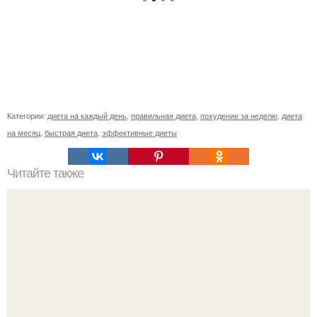
Категории:
диета на каждый день
,
правильная диета
,
похудение за неделю
,
диета
на месяц
,
быстрая диета
,
эффективные диеты
Читайте также
Как потирать руки, чтобы к ним липли деньги.