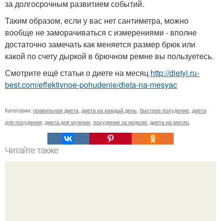
за долгосрочным развитием событий.
Таким образом, если у вас нет сантиметра, можно
вообще не заморачиваться с измерениями - вполне
достаточно замечать как меняется размер брюк или
какой по счету дыркой в брючном ремне вы пользуетесь.
Смотрите ещё статьи о диете на месяц
http://dietyi.ru-
best.com/effektivnoe-pohudenie/dieta-na-mesyac
Категории:
правильная диета
,
диета на каждый день
,
быстрое похудение
,
диета
для похудения
,
диета для мужчин
,
похудение за неделю
,
диета на месяц
Читайте также