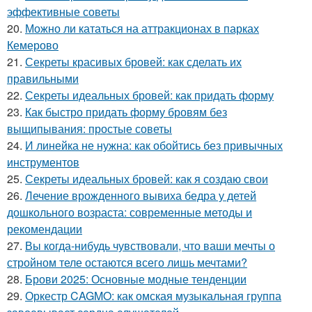
эффективные советы
20.
Можно ли кататься на аттракционах в парках
Кемерово
21.
Секреты красивых бровей: как сделать их
правильными
22.
Секреты идеальных бровей: как придать форму
23.
Как быстро придать форму бровям без
выщипывания: простые советы
24.
И линейка не нужна: как обойтись без привычных
инструментов
25.
Секреты идеальных бровей: как я создаю свои
26.
Лечение врожденного вывиха бедра у детей
дошкольного возраста: современные методы и
рекомендации
27.
Вы когда-нибудь чувствовали, что ваши мечты о
стройном теле остаются всего лишь мечтами?
28.
Брови 2025: Основные модные тенденции
29.
Оркестр CAGMO: как омская музыкальная группа