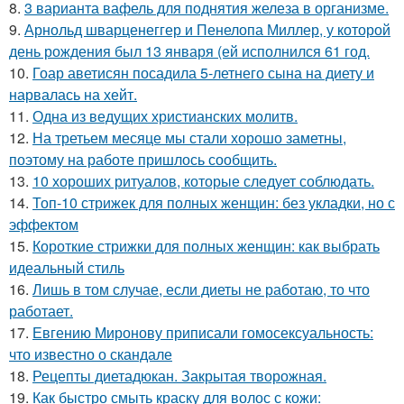
8.
3 варианта вафель для поднятия железа в организме.
9.
Арнольд шварценеггер и Пенелопа Миллер, у которой
день рождения был 13 января (ей исполнился 61 год.
10.
Гоар аветисян посадила 5-летнего сына на диету и
нарвалась на хейт.
11.
Одна из ведущих христианских молитв.
12.
На третьем месяце мы стали хорошо заметны,
поэтому на работе пришлось сообщить.
13.
10 хороших ритуалов, которые следует соблюдать.
14.
Топ-10 стрижек для полных женщин: без укладки, но с
эффектом
15.
Короткие стрижки для полных женщин: как выбрать
идеальный стиль
16.
Лишь в том случае, если диеты не работаю, то что
работает.
17.
Евгению Миронову приписали гомосексуальность:
что известно о скандале
18.
Рецепты диетадюкан. Закрытая творожная.
19.
Как быстро смыть краску для волос с кожи: