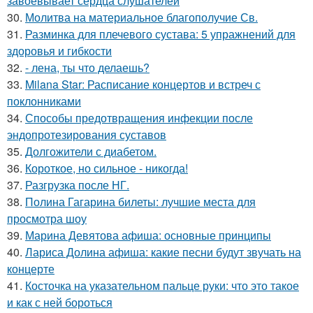
завоевывает сердца слушателей
30.
Молитва на материальное благополучие Св.
31.
Разминка для плечевого сустава: 5 упражнений для
здоровья и гибкости
32.
- лена, ты что делаешь?
33.
Milana Star: Расписание концертов и встреч с
поклонниками
34.
Способы предотвращения инфекции после
эндопротезирования суставов
35.
Долгожители с диабетом.
36.
Короткое, но сильное - никогда!
37.
Разгрузка после НГ.
38.
Полина Гагарина билеты: лучшие места для
просмотра шоу
39.
Марина Девятова афиша: основные принципы
40.
Лариса Долина афиша: какие песни будут звучать на
концерте
41.
Косточка на указательном пальце руки: что это такое
и как с ней бороться