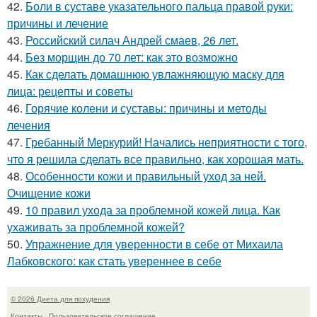
42.
Боли в суставе указательного пальца правой руки:
причины и лечение
43.
Российский силач Андрей смаев, 26 лет.
44.
Без морщин до 70 лет: как это возможно
45.
Как сделать домашнюю увлажняющую маску для
лица: рецепты и советы
46.
Горячие колени и суставы: причины и методы
лечения
47.
Гребанный Меркурий! Начались неприятности с того,
что я решила сделать все правильно, как хорошая мать.
48.
Особенности кожи и правильный уход за ней.
Очищение кожи
49.
10 правил ухода за проблемной кожей лица. Как
ухаживать за проблемной кожей?
50.
Упражнение для уверенности в себе от Михаила
Лабковского: как стать увереннее в себе
© 2026 Диета для похудения
Контакты
Пользовательское соглашение