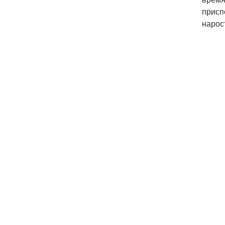
присп
нарос