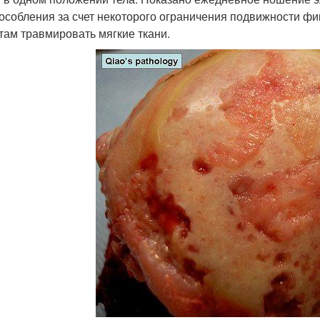
особления за счет некоторого ограничения подвижности фи
там травмировать мягкие ткани.