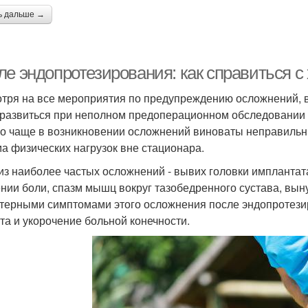
ь дальше →
ле эндопротезирования: как справиться с
тря на все мероприятия по предупреждению осложнений, в
 развиться при неполном предоперационном обследовании
о чаще в возникновении осложнений виноваты неправиль
а физических нагрузок вне стационара.
из наиболее частых осложнений - вывих головки имплантат
нии боли, спазм мышц вокруг тазобедренного сустава, вы
терными симптомами этого осложнения после эндопротези
та и укорочение больной конечности.