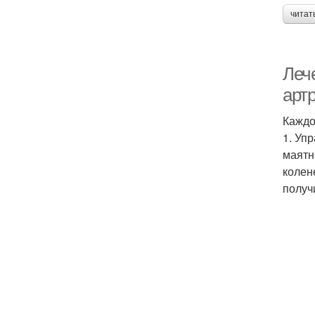
читат
Леч
арт
Каждо
1. Уп
маятн
колен
получи