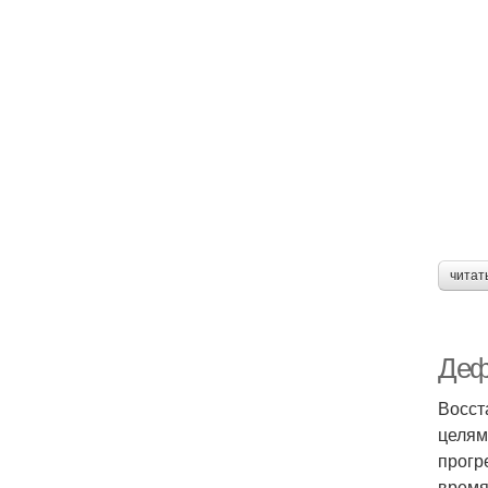
читат
Деф
Восст
целям
прогр
время