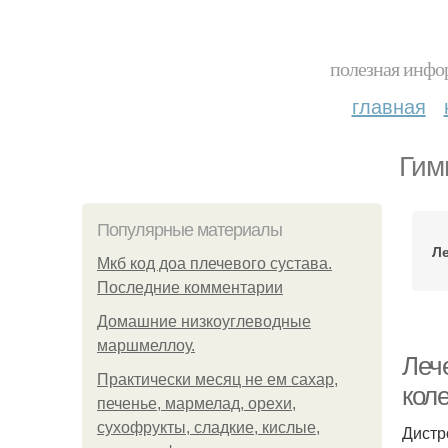
полезная инфор
главная
Гим
Популярные материалы
Ле
Мкб код доа плечевого сустава.
Последние комментарии
Домашние низкоуглеводные
маршмеллоу.
Лече
Практически месяц не ем сахар,
коле
печенье, мармелад, орехи,
сухофрукты, сладкие, кислые,
Дистр