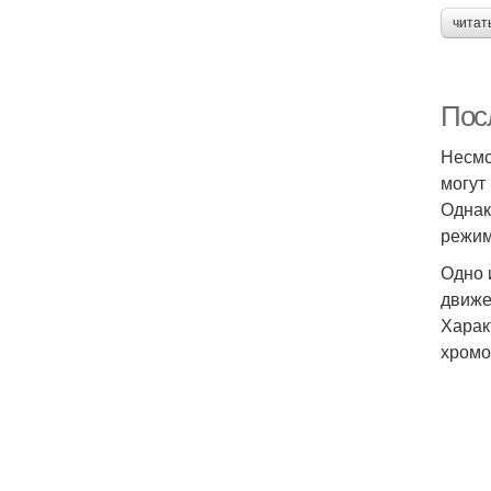
читат
Пос
Несмо
могут
Однак
режим
Одно 
движе
Харак
хромо