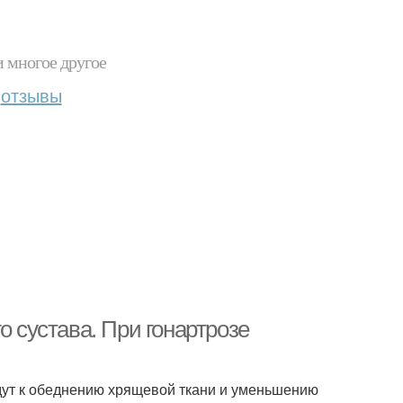
и многое другое
отзывы
о сустава. При гонартрозе
дут к обеднению хрящевой ткани и уменьшению