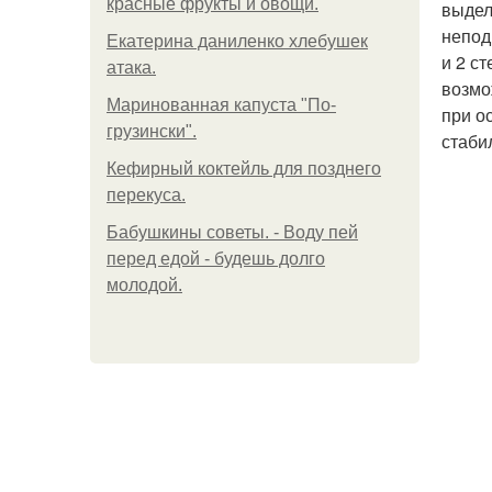
красные фрукты и овощи.
выдел
непод
Екатерина даниленко хлебушек
и 2 с
атака.
возмо
Маринованная капуста "По-
при о
грузински".
стаби
Кефирный коктейль для позднего
перекуса.
Бабушкины советы. - Воду пей
перед едой - будешь долго
молодой.