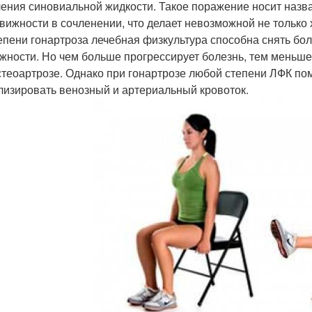
ения синовиальной жидкости. Такое поражение носит назва
вижности в сочленении, что делает невозможной не только 
тепени гонартроза лечебная физкультура способна снять б
жности. Но чем больше прогрессирует болезнь, тем меньш
стеоартрозе. Однако при гонартрозе любой степени ЛФК по
лизировать венозный и артериальный кровоток.