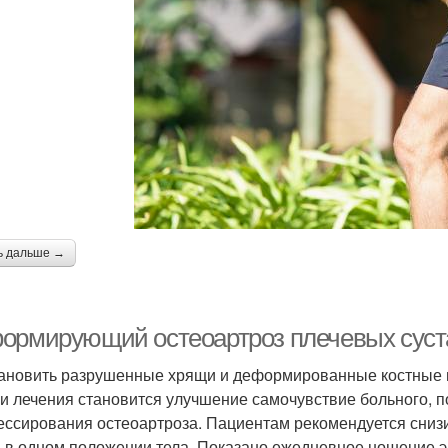
ь дальше →
ормирующий остеоартроз плечевых суставо
ановить разрушенные хрящи и деформированные костные 
и лечения становится улучшение самочувствие больного,
ессирования остеоартроза. Пациентам рекомендуется снизит
 в одном положении тела. Показано ежедневное ношение 