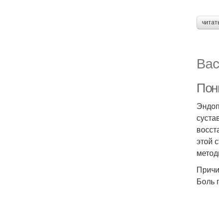
читат
Вас
Пон
Эндоп
суста
восст
этой 
метод
Причи
Боль 