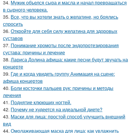
34.
Мужик объелся сыра и масла и начал превращаться
в сырного человека.
35.
Все, что вы хотели знать о желатине, но боялись
спросить
36.
Откройте для себя силу желатина для здоровых
суставов
37.
Понимание хромоты после эндопротезирования
сустава: причины и лечение
38.
Лариса Долина афиша: какие песни будут звучать на
концерте
39.
Где и когда увидеть группу Анимация на сцене:
афиша концертов
40.
Боли косточки пальцев рук: причины и методы
лечения
41.
Поднятие клюющих ногтей.
42.
Почему не худеется на идеальной диете?
43.
Маски для лица: простой способ улучшить внешний
вид
44.
Омолаживающая маска для лица: как увлажнить