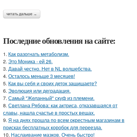
читать дальше →
Последние обновления на сайте:
1.
Как разогнать метаболизм.
2.
Это Моника - ей 26.
3.
Давай честно. Нет в NL волшебства.
4.
Осталось меньше 3 месяцев!
5.
Как вы себя и своих деток защищаете?
6.
Эволюция или деградация.
7.
Самый "Желанный" скуф из племени.
8.
Светлана Рябова: как актриса, отказавшаяся от
славы, нашла счастье в простых вещах.
9.
Я на днях прошла по всем окрестным магазинам в
поисках бесплатных коробок для переезда.
10.
Наслаивание мазков. Очень быстро!