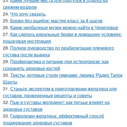
23.
Какие лучшие места для прогулок и отдыха на
свежем воздухе
24.
Что хочу сказать.
25.
Брови без ошибок: мастер-класс за 8 шагов
26.
Какие необычные музеи можно найти в Череповце
27.
Как сделать идеальные брови в домашних условиях:
пошаговая инструкция
28.
Полное руководство по реабилитации плечевого
сустава после вывиха
29.
Профилактика и питание при остеопорозе: как
сохранить здоровье костей
30.
Тексты, которые стали гимнами: лирика 'Радио Тапок
Шахты
31.
Станьте экспертом в приготовлении желатина для
суставов: проверенные рецепты и советы
32.
Пью и суставы молодеют: как питьье влияет на
здоровье суставов
33.
Гидролизин желатина: эффективный способ
поддержания здоровья суставов