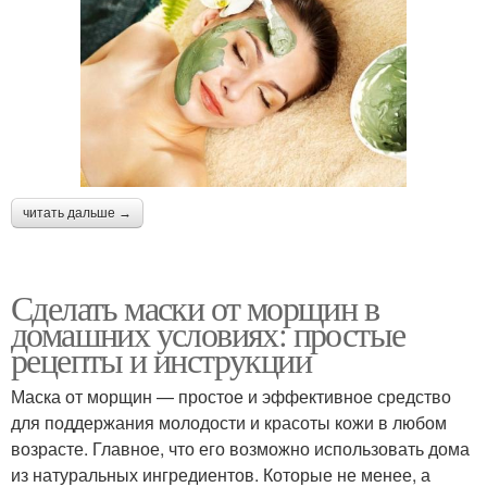
читать дальше →
Сделать маски от морщин в
домашних условиях: простые
рецепты и инструкции
Маска от морщин — простое и эффективное средство
для поддержания молодости и красоты кожи в любом
возрасте. Главное, что его возможно использовать дома
из натуральных ингредиентов. Которые не менее, а