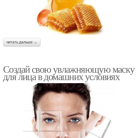
читать дальше →
Создай свою увлажняющую маску
для лица в домашних условиях