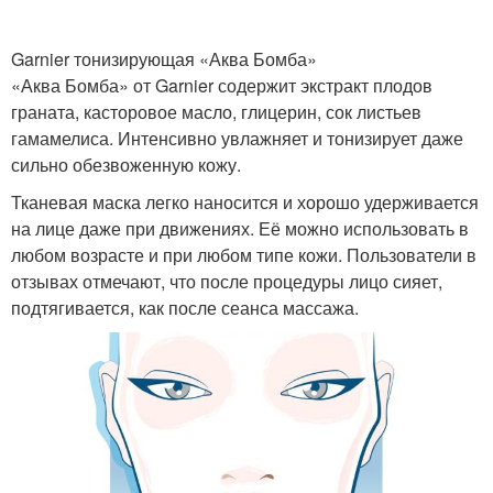
Маски под нормальный
Маски для зрелой кожи
тип
Garnier тонизирующая «Аква Бомба»
«Аква Бомба» от Garnier содержит экстракт плодов
граната, касторовое масло, глицерин, сок листьев
Маски под
гамамелиса. Интенсивно увлажняет и тонизирует даже
Маски под сухой тип
чувствительный тип
сильно обезвоженную кожу.
Тканевая маска легко наносится и хорошо удерживается
на лице даже при движениях. Её можно использовать в
Маски под
Маска от глубоких
любом возрасте и при любом типе кожи. Пользователи в
комбинированный тип
морщин
отзывах отмечают, что после процедуры лицо сияет,
подтягивается, как после сеанса массажа.
Маски от глубоких
Домашняя маска
морщин