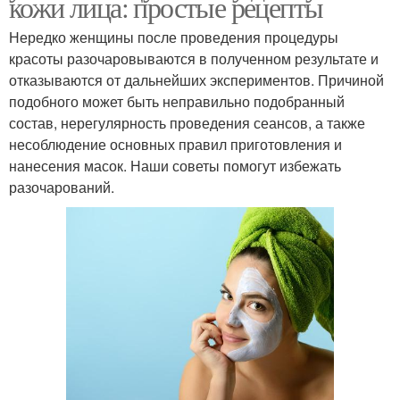
кожи лица: простые рецепты
Нередко женщины после проведения процедуры
красоты разочаровываются в полученном результате и
отказываются от дальнейших экспериментов. Причиной
подобного может быть неправильно подобранный
состав, нерегулярность проведения сеансов, а также
несоблюдение основных правил приготовления и
нанесения масок. Наши советы помогут избежать
разочарований.