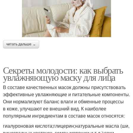
читать дальше →
Секреты молодости: как выбрать
увлажняющую маску для лица
В составе качественных масок должны присутствовать
эффективные увлажняющие и питательные компоненты.
Они нормализуют баланс влаги и обменные процессы
в коже, улучшают ее внешний вид. К наиболее
популярным ингредиентам в составе масок относятся:
гиалуроновая кислота;глицерин;натуральные масла (ши,
виноградных косточек, семян морошки и т.д.);соки