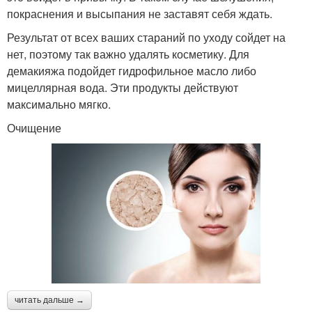
покраснения и высыпания не заставят себя ждать.
Результат от всех ваших стараний по уходу сойдет на
нет, поэтому так важно удалять косметику. Для
демакияжа подойдет гидрофильное масло либо
мицеллярная вода. Эти продукты действуют
максимально мягко.
Очищение
читать дальше →