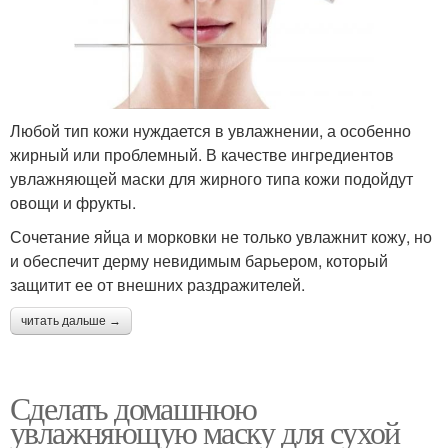
Любой тип кожи нуждается в увлажнении, а особенно
жирный или проблемный. В качестве ингредиентов
увлажняющей маски для жирного типа кожи подойдут
овощи и фрукты.
Сочетание яйца и морковки не только увлажнит кожу, но
и обеспечит дерму невидимым барьером, который
защитит ее от внешних раздражителей.
читать дальше →
Сделать домашнюю
увлажняющую маску для сухой