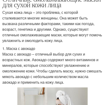
для сухой кожи лица
Сухая кожа лица – это проблема, с которой
сталкиваются многие женщины. Она может быть
вызвана различными факторами, такими как погода,
возраст, генетика и другими. Однако, существуют
отличные омолаживающие маски, которые могут помочь
увлажнить и омолодить кожу лица.
1. Маска с авокадо
Маска с авокадо – отличный выбор для сухих и
возрастных кож. Авокадо содержит много витаминов и
минералов, которые способствуют увлажнению и
омоложению кожи. Чтобы сделать маску, нужно смешать
мякоть авокадо с небольшим количеством масла
авокадо и применить на кожу лица.