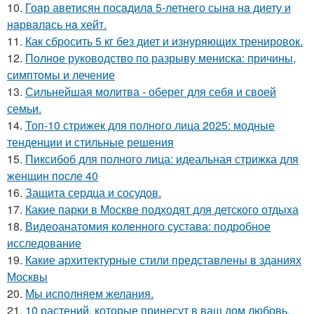
10.
Гоaр аветисян посaдилa 5-летнего сынa нa диету и
нaрвaлaсь нa хейт.
11.
Как сбросить 5 кг без диет и изнуряющих тренировок.
12.
Полное руководство по разрыву мениска: причины,
симптомы и лечение
13.
Сильнейшая молитва - оберег для себя и своей
семьи.
14.
Топ-10 стрижек для полного лица 2025: модные
тенденции и стильные решения
15.
Пиксибоб для полного лица: идеальная стрижка для
женщин после 40
16.
Защита сердца и сосудов.
17.
Какие парки в Москве подходят для детского отдыха
18.
Видеоанатомия коленного сустава: подробное
исследование
19.
Какие архитектурные стили представлены в зданиях
Москвы
20.
Мы исполняем желания.
21.
10 растений, которые принесут в ваш дом любовь.