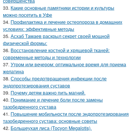
совершенства
33.
Какие основные памятники истории и культуры
можно посетить в Уфе
34.
Профилактика и лечение остеопороза в домашних
условиях: эффективные методы
35.
Асхаб Тамаев раскрыл секрет своей мощной
физической формы:
36.
Восстановление костной и хрящевой тканей:
современные методы и технологии
37.
Утром или вечером: оптимальное время для приема
желатина
38.
Способы предотвращения инфекции после
эндопротезирования суставов
39.
Почему детям важно пить магний.
40.
Понимание и лечение боли после замены
тазобедренного сустава
41.
Повышение мобильности после эндопротезирования
тазобедренного сустава: основные советы
42.
Большеухая лиса (Tocyon Megalotis).