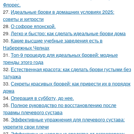
Флорес.
27.
Идеальные брови в домашних условиях 2025:
советы и хитрости
28.
О софоре японской.
29.
Легко и быстро: как сделать идеальные брови дома
30.
Какие высшие учебные заведения есть в
Набережных Челнах
31.
Топ-9 процедур для идеальных бровей: модные
тренды этого года
32.
Естественная красота: как сделать брови густыми без
татуажа
33.
Секреты красивых бровей: как привести их в порядок
дома
34.
Операция в субботу, до нее.
35.
Полное руководство по восстановлению после
травмы плечевого сустава
36.
Эффективные упражнения для плечевого сустава:
укрепите свои плечи
37.
Эффективные народные средства от остеопороза: