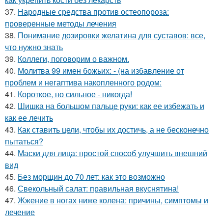
37.
Народные средства против остеопороза:
проверенные методы лечения
38.
Понимание дозировки желатина для суставов: все,
что нужно знать
39.
Коллеги, поговорим о важном.
40.
Молитва 99 имен божьих: - (на избавление от
проблем и негаптива накопленного родом:
41.
Короткое, но сильное - никогда!
42.
Шишка на большом пальце руки: как ее избежать и
как ее лечить
43.
Как ставить цели, чтобы их достичь, а не бесконечно
пытаться?
44.
Маски для лица: простой способ улучшить внешний
вид
45.
Без морщин до 70 лет: как это возможно
46.
Свекольный салат: правильная вкуснятина!
47.
Жжение в ногах ниже колена: причины, симптомы и
лечение