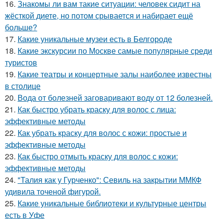
16.
Знакомы ли вам такие ситуации: человек сидит на
жёсткой диете, но потом срывается и набирает ещё
больше?
17.
Какие уникальные музеи есть в Белгороде
18.
Какие экскурсии по Москве самые популярные среди
туристов
19.
Какие театры и концертные залы наиболее известны
в столице
20.
Вода от болезней заговаривают воду от 12 болезней.
21.
Как быстро убрать краску для волос с лица:
эффективные методы
22.
Как убрать краску для волос с кожи: простые и
эффективные методы
23.
Как быстро отмыть краску для волос с кожи:
эффективные методы
24.
"Талия как у Гурченко": Севиль на закрытии ММКФ
удивила точеной фигурой.
25.
Какие уникальные библиотеки и культурные центры
есть в Уфе