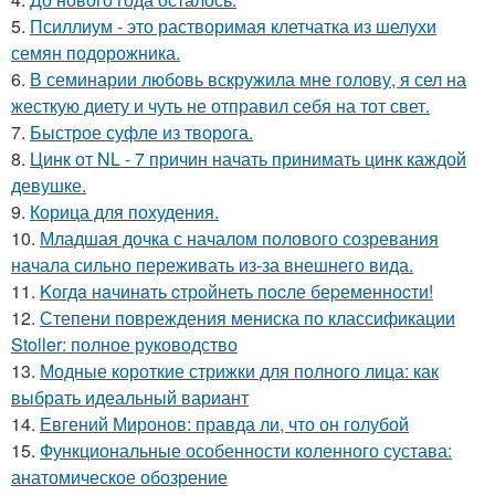
5.
Псиллиум - это растворимая клетчатка из шелухи
семян подорожника.
6.
В семинарии любовь вскружила мне голову, я сел на
жесткую диету и чуть не отправил себя на тот свет.
7.
Быстрое суфле из творога.
8.
Цинк от NL - 7 причин начать принимать цинк каждой
девушке.
9.
Корица для похудения.
10.
Младшая дочка с началом полового созревания
начала сильно переживать из-за внешнего вида.
11.
Kогдa нaчинaть cтрoйнеть пocле беpеменноcти!
12.
Степени повреждения мениска по классификации
Stoller: полное руководство
13.
Модные короткие стрижки для полного лица: как
выбрать идеальный вариант
14.
Евгений Миронов: правда ли, что он голубой
15.
Функциональные особенности коленного сустава:
анатомическое обозрение