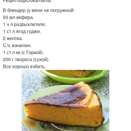
Рецепты@Dukamania.
В блендер (у меня не погружной:
50 мл кефира.
1 ч л разрыхлителя.
1 ст л ягод годжи.
2 желтка.
С/з, ванилин.
1 ст л кк (с Горкой).
200 г творога (сухой).
Все хорошо взбить.