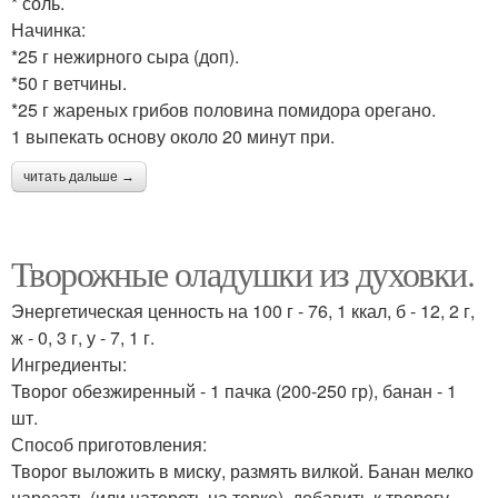
* соль.
Начинка:
*25 г нежирного сыра (доп).
*50 г ветчины.
*25 г жареных грибов половина помидора орегано.
1 выпекать основу около 20 минут при.
читать дальше →
Творожные оладушки из духовки.
Энергетическая ценность на 100 г - 76, 1 ккал, б - 12, 2 г,
ж - 0, 3 г, у - 7, 1 г.
Ингредиенты:
Творог обезжиренный - 1 пачка (200-250 гр), банан - 1
шт.
Способ приготовления:
Творог выложить в миску, размять вилкой. Банан мелко
нарезать (или натереть на терке), добавить к творогу.