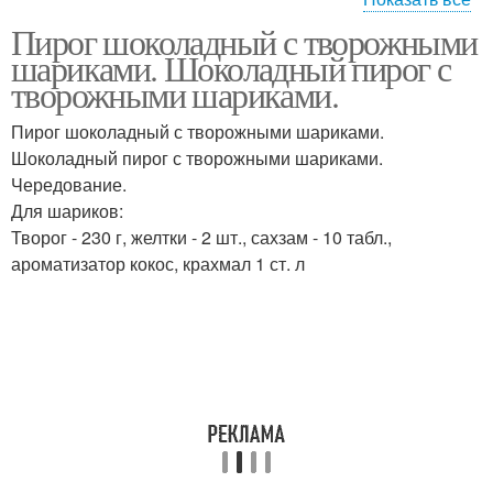
Пирог шоколадный с творожными
Кексы с творожными
Кекс с творожными
шариками. Шоколадный пирог с
шариками
шариками
творожными шариками.
Пирог шоколадный с творожными шариками.
Восторг с творожными
Ингредиенты для
Шоколадный пирог с творожными шариками.
шариками
начинки
Чередование.
Для шариков:
Творог - 230 г, желтки - 2 шт., сахзам - 10 табл.,
ароматизатор кокос, крахмал 1 ст. л
Торт с творожными
шариками