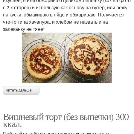
вкуснее, я или обжариваю целиком лепешку (как на фото
с 2 х сторон) и использую как основу на бутер, или режу
на куски, обмакиваю в яйцо и обжариваю. Получается
что-то типа хачапура, и хлебом не назвать и на
запеканку не тянет
читать дальше →
Вишневый торт (без выпечки) 300
ккал.
Побалуйте себя и своих родных кусочком этого