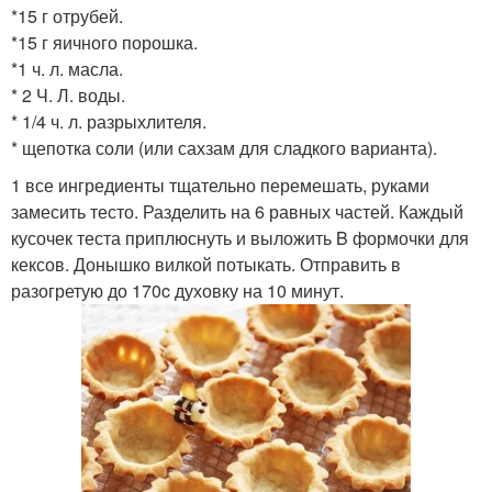
*15 г отрубей.
*15 г яичного порошка.
*1 ч. л. масла.
* 2 Ч. Л. воды.
* 1/4 ч. л. разрыхлителя.
* щепотка соли (или сахзам для сладкого варианта).
1 все ингредиенты тщательно перемешать, руками
замесить тесто. Разделить на 6 равных частей. Каждый
кусочек теста приплюснуть и выложить B формочки для
кексов. Донышко вилкой потыкать. Отправить в
разогретую до 170c духовку на 10 минут.