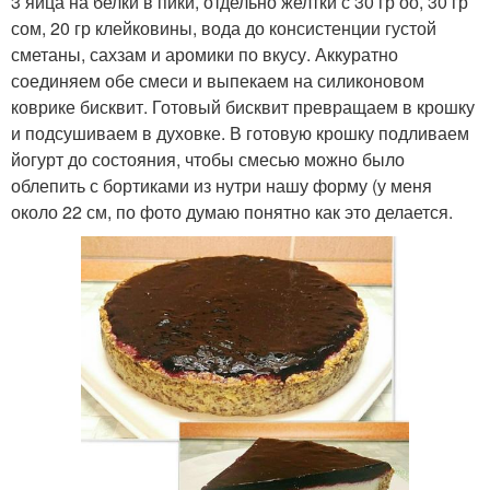
3 яйца на белки в пики, отдельно желтки с 30 гр оо, 30 гр
сом, 20 гр клейковины, вода до консистенции густой
сметаны, сахзам и аромики по вкусу. Аккуратно
соединяем обе смеси и выпекаем на силиконовом
коврике бисквит. Готовый бисквит превращаем в крошку
и подсушиваем в духовке. В готовую крошку подливаем
йогурт до состояния, чтобы смесью можно было
облепить с бортиками из нутри нашу форму (у меня
около 22 см, по фото думаю понятно как это делается.