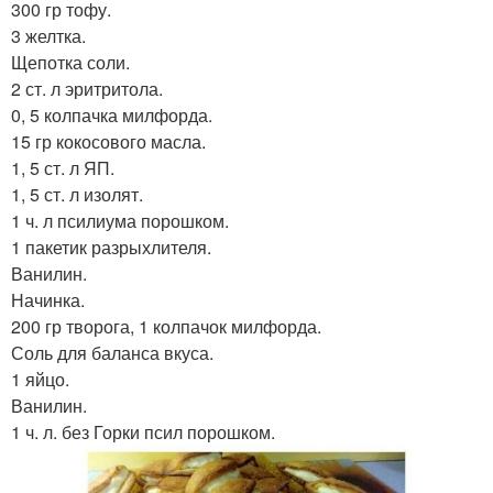
300 гр тофу.
3 желтка.
Щепотка соли.
2 ст. л эритритола.
0, 5 колпачка милфорда.
15 гр кокосового масла.
1, 5 ст. л ЯП.
1, 5 ст. л изолят.
1 ч. л псилиума порошком.
1 пакетик разрыхлителя.
Ванилин.
Начинка.
200 гр творога, 1 колпачок милфорда.
Соль для баланса вкуса.
1 яйцо.
Ванилин.
1 ч. л. без Горки псил порошком.