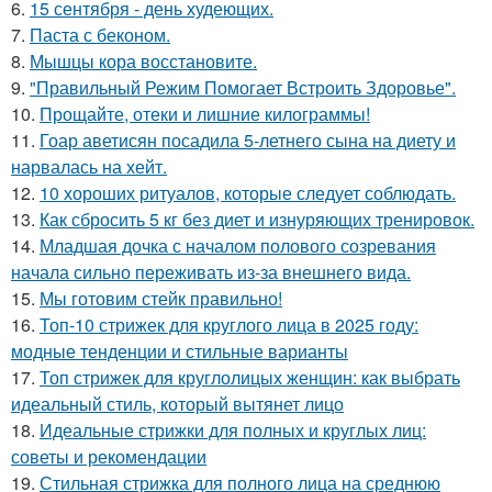
6.
15 сентября - день худеющих.
7.
Паста с беконом.
8.
Мышцы кора восстановите.
9.
"Правильный Режим Помогает Встроить Здоровье".
10.
Прощайте, отеки и лишние килограммы!
11.
Гоар аветисян посадила 5-летнего сына на диету и
нарвалась на хейт.
12.
10 хороших ритуалов, которые следует соблюдать.
13.
Как сбросить 5 кг без диет и изнуряющих тренировок.
14.
Младшая дочка с началом полового созревания
начала сильно переживать из-за внешнего вида.
15.
Мы готовим стейк правильно!
16.
Топ-10 стрижек для круглого лица в 2025 году:
модные тенденции и стильные варианты
17.
Топ стрижек для круглолицых женщин: как выбрать
идеальный стиль, который вытянет лицо
18.
Идеальные стрижки для полных и круглых лиц:
советы и рекомендации
19.
Стильная стрижка для полного лица на среднюю