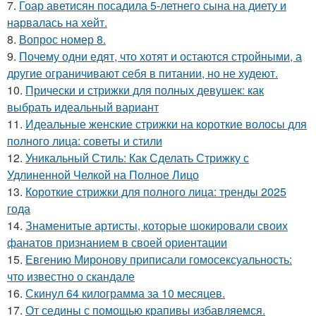
7.
Гоар аветисян посадила 5-летнего сына на диету и
нарвалась на хейт.
8.
Вопрос номер 8.
9.
Почему одни едят, что хотят и остаются стройными, а
другие ограничивают себя в питании, но не худеют.
10.
Прически и стрижки для полных девушек: как
выбрать идеальный вариант
11.
Идеальные женские стрижки на короткие волосы для
полного лица: советы и стили
12.
Уникальный Стиль: Как Сделать Стрижку с
Удлиненной Челкой на Полное Лицо
13.
Короткие стрижки для полного лица: тренды 2025
года
14.
Знаменитые артисты, которые шокировали своих
фанатов признанием в своей ориентации
15.
Евгению Миронову приписали гомосексуальность:
что известно о скандале
16.
Скинул 64 килограмма за 10 месяцев.
17.
От седины с помощью крапивы избавляемся.