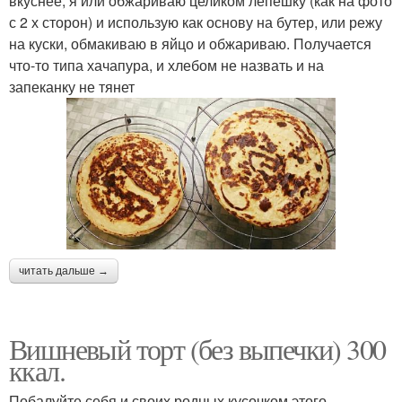
вкуснее, я или обжариваю целиком лепешку (как на фото
с 2 х сторон) и использую как основу на бутер, или режу
на куски, обмакиваю в яйцо и обжариваю. Получается
что-то типа хачапура, и хлебом не назвать и на
запеканку не тянет
читать дальше →
Вишневый торт (без выпечки) 300
ккал.
Побалуйте себя и своих родных кусочком этого