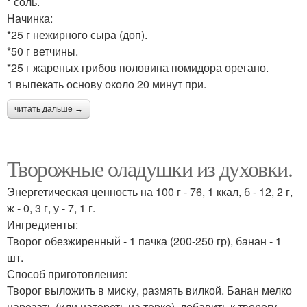
* соль.
Начинка:
*25 г нежирного сыра (доп).
*50 г ветчины.
*25 г жареных грибов половина помидора орегано.
1 выпекать основу около 20 минут при.
читать дальше →
Творожные оладушки из духовки.
Энергетическая ценность на 100 г - 76, 1 ккал, б - 12, 2 г,
ж - 0, 3 г, у - 7, 1 г.
Ингредиенты:
Творог обезжиренный - 1 пачка (200-250 гр), банан - 1
шт.
Способ приготовления:
Творог выложить в миску, размять вилкой. Банан мелко
нарезать (или натереть на терке), добавить к творогу.