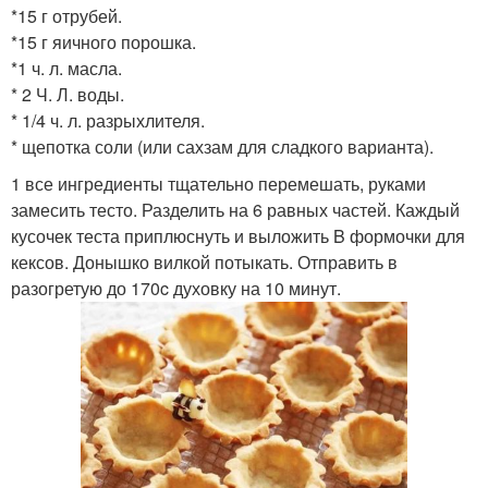
*15 г отрубей.
*15 г яичного порошка.
*1 ч. л. масла.
* 2 Ч. Л. воды.
* 1/4 ч. л. разрыхлителя.
* щепотка соли (или сахзам для сладкого варианта).
1 все ингредиенты тщательно перемешать, руками
замесить тесто. Разделить на 6 равных частей. Каждый
кусочек теста приплюснуть и выложить B формочки для
кексов. Донышко вилкой потыкать. Отправить в
разогретую до 170c духовку на 10 минут.