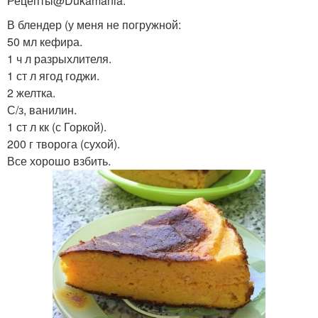
Рецепты@Dukamania.
В блендер (у меня не погружной:
50 мл кефира.
1 ч л разрыхлителя.
1 ст л ягод годжи.
2 желтка.
С/з, ванилин.
1 ст л кк (с Горкой).
200 г творога (сухой).
Все хорошо взбить.