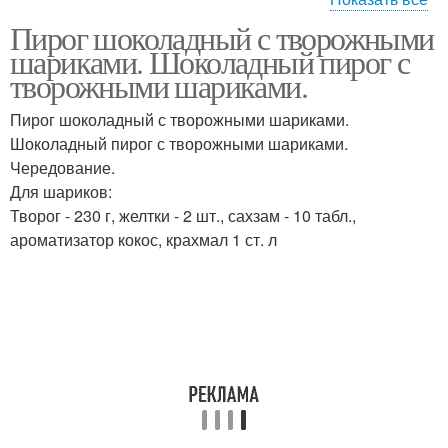
Пирог шоколадный с творожными
Кексы с творожными
Шоколадный кекс
шариками. Шоколадный пирог с
шариками
творожными шариками.
Пирог шоколадный с творожными шариками.
Восторг с творожными
Пирог с творожной
Шоколадный пирог с творожными шариками.
шариками
начинкой
Чередование.
Для шариков:
Творог - 230 г, желтки - 2 шт., сахзам - 10 табл.,
ароматизатор кокос, крахмал 1 ст. л
Торт с творожными
шариками