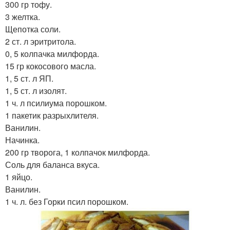
300 гр тофу.
3 желтка.
Щепотка соли.
2 ст. л эритритола.
0, 5 колпачка милфорда.
15 гр кокосового масла.
1, 5 ст. л ЯП.
1, 5 ст. л изолят.
1 ч. л псилиума порошком.
1 пакетик разрыхлителя.
Ванилин.
Начинка.
200 гр творога, 1 колпачок милфорда.
Соль для баланса вкуса.
1 яйцо.
Ванилин.
1 ч. л. без Горки псил порошком.