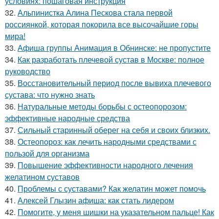
условиях: пошаговая инструкция
32.
Альпинистка Алина Пескова стала первой
россиянкой, которая покорила все высочайшие горы
мира!
33.
Афиша группы Анимация в Обнинске: не пропустите
34.
Как разработать плечевой сустав в Москве: полное
руководство
35.
Восстановительный период после вывиха плечевого
сустава: что нужно знать
36.
Натуральные методы борьбы с остеопорозом:
эффективные народные средства
37.
Сильный старинный оберег на себя и своих близких.
38.
Остеопороз: как лечить народными средствами с
пользой для организма
39.
Повышение эффективности народного лечения
желатином суставов
40.
Проблемы с суставами? Как желатин может помочь
41.
Алексей Глызин афиша: как стать лидером
42.
Помогите, у меня шишки на указательном пальце! Как