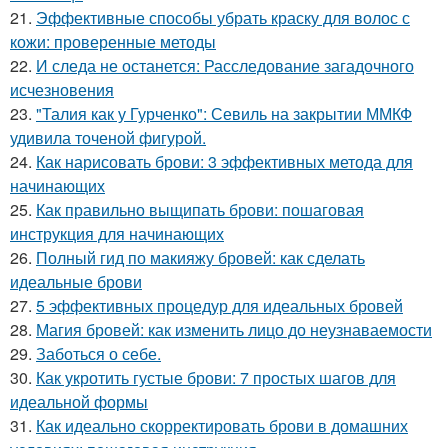
21.
Эффективные способы убрать краску для волос с
кожи: проверенные методы
22.
И следа не останется: Расследование загадочного
исчезновения
23.
"Талия как у Гурченко": Севиль на закрытии ММКФ
удивила точеной фигурой.
24.
Как нарисовать брови: 3 эффективных метода для
начинающих
25.
Как правильно выщипать брови: пошаговая
инструкция для начинающих
26.
Полный гид по макияжу бровей: как сделать
идеальные брови
27.
5 эффективных процедур для идеальных бровей
28.
Магия бровей: как изменить лицо до неузнаваемости
29.
Заботься о себе.
30.
Как укротить густые брови: 7 простых шагов для
идеальной формы
31.
Как идеально скорректировать брови в домашних