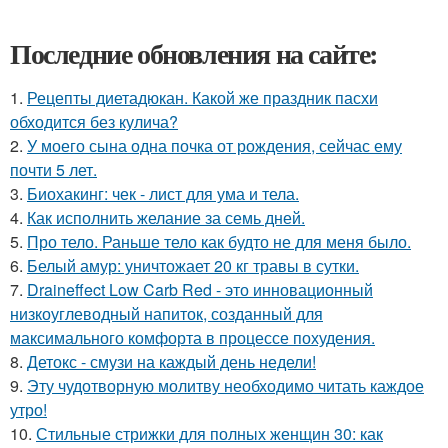
Последние обновления на сайте:
1.
Рецепты диетадюкан. Какой же праздник пасхи
обходится без кулича?
2.
У моего сына одна почка от рождения, сейчас ему
почти 5 лет.
3.
Биохакинг: чек - лист для ума и тела.
4.
Как исполнить желание за семь дней.
5.
Про тело. Раньше тело как будто не для меня было.
6.
Белый амур: уничтожает 20 кг травы в сутки.
7.
Draineffect Low Carb Red - это инновационный
низкоуглеводный напиток, созданный для
максимального комфорта в процессе похудения.
8.
Детокс - смузи на каждый день недели!
9.
Эту чудотворную молитву необходимо читать каждое
утро!
10.
Стильные стрижки для полных женщин 30: как