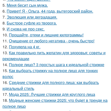
5.
Меня бесит сын мужа.
6.
Привет! Я - Ольга, 44 года, вытегорский район.
7.
Эволюция или деградация.
8.
Быстрое суфле из творога.
9.
И снова не про секс.
10.
Прощайте, отеки и лишние килограммы!
11.
Очищение от любого негатива - очень быстро!
12.
Похудела на 4 кг.
13.
Как правильно пить желатин для здоровья: советы и
рекомендации
14.
Полное лицо? 3 простых шага к идеальной стрижке
15.
Как выбрать стрижку на полное лицо для тонких
волос
16.
Средние стрижки для полного лица: как выбрать
идеальный стиль
17.
Мода 2025: Лучшие стрижки для круглого лица
18.
Модные женские стрижки 2025: что будет в тренде на
полное лицо