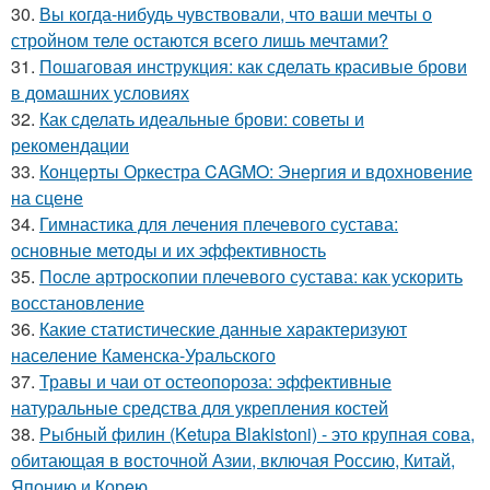
30.
Вы когда-нибудь чувствовали, что ваши мечты о
стройном теле остаются всего лишь мечтами?
31.
Пошаговая инструкция: как сделать красивые брови
в домашних условиях
32.
Как сделать идеальные брови: советы и
рекомендации
33.
Концерты Оркестра CAGMO: Энергия и вдохновение
на сцене
34.
Гимнастика для лечения плечевого сустава:
основные методы и их эффективность
35.
После артроскопии плечевого сустава: как ускорить
восстановление
36.
Какие статистические данные характеризуют
население Каменска-Уральского
37.
Травы и чаи от остеопороза: эффективные
натуральные средства для укрепления костей
38.
Рыбный филин (Ketupa Blakistoni) - это крупная сова,
обитающая в восточной Азии, включая Россию, Китай,
Японию и Корею.