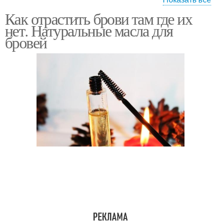
Как отрастить брови там где их
Тонкие брови
Широкие брови
нет. Натуральные масла для
бровей