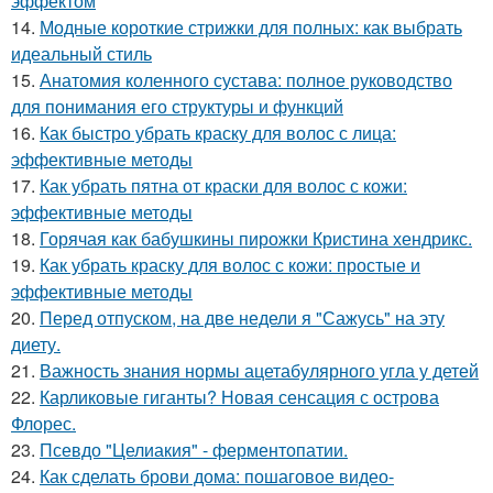
эффектом
14.
Модные короткие стрижки для полных: как выбрать
идеальный стиль
15.
Анатомия коленного сустава: полное руководство
для понимания его структуры и функций
16.
Как быстро убрать краску для волос с лица:
эффективные методы
17.
Как убрать пятна от краски для волос с кожи:
эффективные методы
18.
Горячая как бабушкины пирожки Кристина хендрикс.
19.
Как убрать краску для волос с кожи: простые и
эффективные методы
20.
Перед отпуском, на две недели я "Сажусь" на эту
диету.
21.
Важность знания нормы ацетабулярного угла у детей
22.
Карликовые гиганты? Новая сенсация с острова
Флорес.
23.
Псевдо "Целиакия" - ферментопатии.
24.
Как сделать брови дома: пошаговое видео-