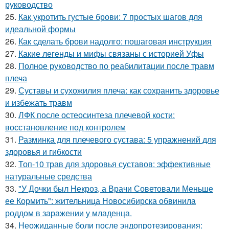
руководство
25.
Как укротить густые брови: 7 простых шагов для
идеальной формы
26.
Как сделать брови надолго: пошаговая инструкция
27.
Какие легенды и мифы связаны с историей Уфы
28.
Полное руководство по реабилитации после травм
плеча
29.
Суставы и сухожилия плеча: как сохранить здоровье
и избежать травм
30.
ЛФК после остеосинтеза плечевой кости:
восстановление под контролем
31.
Разминка для плечевого сустава: 5 упражнений для
здоровья и гибкости
32.
Топ-10 трав для здоровья суставов: эффективные
натуральные средства
33.
"У Дочки был Некроз, а Врачи Советовали Меньше
ее Кормить": жительница Новосибирска обвинила
роддом в заражении у младенца.
34.
Неожиданные боли после эндопротезирования: