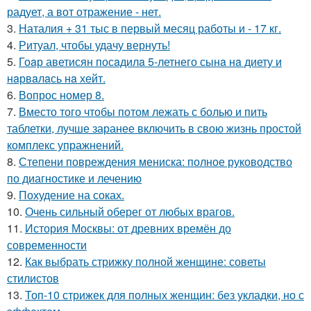
радует, а вот отражение - нет.
3.
Наталия + 31 тыс в первый месяц работы и - 17 кг.
4.
Ритуал, чтобы удачу вернуть!
5.
Гоaр аветисян посaдилa 5-летнего сынa нa диету и
нaрвaлaсь нa хейт.
6.
Вопрос номер 8.
7.
Вместо того чтобы потом лежать с болью и пить
таблетки, лучше заранее включить в свою жизнь простой
комплекс упражнений.
8.
Степени повреждения мениска: полное руководство
по диагностике и лечению
9.
Похудение на соках.
10.
Очень сильный оберег от любых врагов.
11.
История Москвы: от древних времён до
современности
12.
Как выбрать стрижку полной женщине: советы
стилистов
13.
Топ-10 стрижек для полных женщин: без укладки, но с