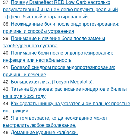
37.
Почему Draineffect RED Low Carb настолько
результативный и на нем легко получить реальный
эффект, быстрый и гарантированный.
38.
Неожиданные боли после эндопротезирования:
причины и способы устранения
39.
Понимание и лечение боли после замены
тазобедренного сустава
40.
Понимание боли после эндопротезирования:
инфекция или нестабильность
41.
Болевой синдром после эндопротезирования:
причины и лечение
42.
Большеухая лиса (Tocyon Megalotis).
43.
Татьяна Буланова: расписание концертов и билеты
на шоу в 2023 году
44.
Как сделать шишку на указательном пальце: простые
инструкции
45.
Я в том возрасте, когда неожиданно может
выстрелить любое заболевание.
46.
Домашние куриные колбаски.