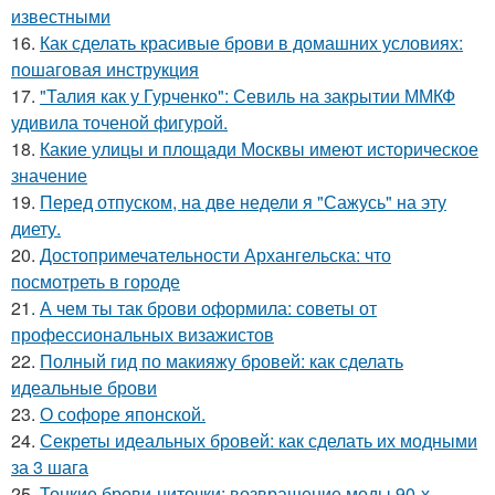
известными
16.
Как сделать красивые брови в домашних условиях:
пошаговая инструкция
17.
"Талия как у Гурченко": Севиль на закрытии ММКФ
удивила точеной фигурой.
18.
Какие улицы и площади Москвы имеют историческое
значение
19.
Перед отпуском, на две недели я "Сажусь" на эту
диету.
20.
Достопримечательности Архангельска: что
посмотреть в городе
21.
А чем ты так брови оформила: советы от
профессиональных визажистов
22.
Полный гид по макияжу бровей: как сделать
идеальные брови
23.
О софоре японской.
24.
Секреты идеальных бровей: как сделать их модными
за 3 шага
25.
Тонкие брови-ниточки: возвращение моды 90-х