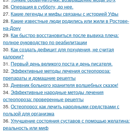
26.
Операция в субботу, до нее.
27.
Какие легенды и мифы связаны с историей Уфы
28.
Какие известные люди родились или жили в Ростове-
на-Дону
29.
Как быстро восстановиться после вывиха плеча:
полное руководство по реабилитации
30.
Как создать дефицит для похудения, не считая
калории?
31.
Первый день великого поста и день писателя.
32.
Эффективные методы лечения остеопороза:
препараты и домашние рецепты
33.
Дневник больного хранителя волшебных сказок!
34.
Эффективные народные методы лечения
остеопороза: проверенные рецепты
35.
Остеопороз: как лечить народными средствами с
пользой для организма
36.
Улучшение состояния суставов с помощью желатина:
реальность или миф