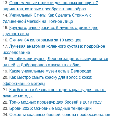
13.
Современные стрижки для полных женщин: 7
вариантов, которые преобразят ваш образ
14.
Уникальный Стиль: Как Сделать Стрижку с
Удлиненной Челкой на Полное Лицо
15.
Круглогодично красиво: 5 лучших стрижек для
круглого лица
16.
Скинул 64 килограмма за 10 месяцев.
17.
Лучевая анатомия коленного сустава: подробное
исследование
18.
Ее обижали мужья, Леонов запретил сыну женится
на ней, а Добронравов отказал в любви.
19.
Какие уникальные музеи есть в Белгороде
20.
Как быстро смыть краску для волос с кожи:
эффективные методы
21.
Как быстро и безопасно стереть краску для волос:
лучшие методы
22.
Топ-5 модных процедур для бровей в 2019 году
23.
Брови 2025: Основные модные тенденции
24.
Секреты красивых бровей: советы профессионалов