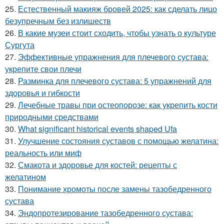
25.
Естественный макияж бровей 2025: как сделать лицо
безупречным без излишеств
26.
В какие музеи стоит сходить, чтобы узнать о культуре
Сургута
27.
Эффективные упражнения для плечевого сустава:
укрепите свои плечи
28.
Разминка для плечевого сустава: 5 упражнений для
здоровья и гибкости
29.
Лечебные травы при остеопорозе: как укрепить кости
природными средствами
30.
What significant historical events shaped Ufa
31.
Улучшение состояния суставов с помощью желатина:
реальность или миф
32.
Смакота и здоровье для костей: рецепты с
желатином
33.
Понимание хромоты после замены тазобедренного
сустава
34.
Эндопротезирование тазобедренного сустава: