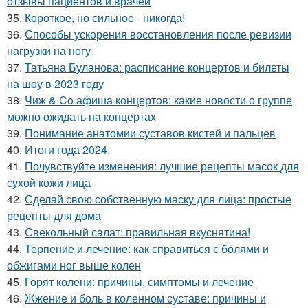
отзывы пациентов и врачей
35.
Короткое, но сильное - никогда!
36.
Способы ускорения восстановления после ревизии
нагрузки на ногу
37.
Татьяна Буланова: расписание концертов и билеты
на шоу в 2023 году
38.
Чиж & Co афиша концертов: какие новости о группе
можно ожидать на концертах
39.
Понимание анатомии суставов кистей и пальцев
40.
Итоги года 2024.
41.
Почувствуйте изменения: лучшие рецепты масок для
сухой кожи лица
42.
Сделай свою собственную маску для лица: простые
рецепты для дома
43.
Свекольный салат: правильная вкуснятина!
44.
Терпение и лечение: как справиться с болями и
обжигами ног выше колен
45.
Горят колени: причины, симптомы и лечение
46.
Жжение и боль в коленном суставе: причины и