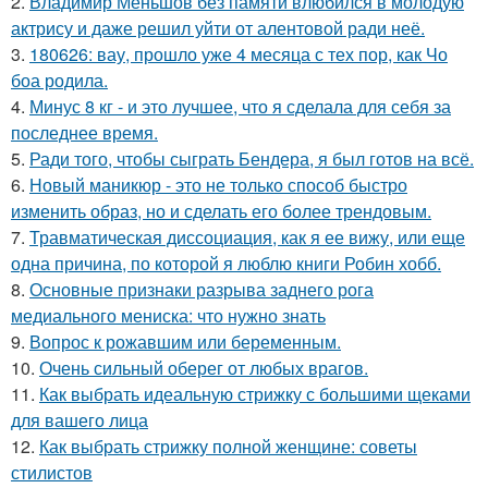
2.
Владимир Меньшов без памяти влюбился в молодую
актрису и даже решил уйти от алентовой ради неё.
3.
180626: вау, прошло уже 4 месяца с тех пор, как Чо
боа родила.
4.
Минус 8 кг - и это лучшее, что я сделала для себя за
последнее время.
5.
Ради того, чтобы сыграть Бендера, я был готов на всё.
6.
Новый маникюр - это не только способ быстро
изменить образ, но и сделать его более трендовым.
7.
Травматическая диссоциация, как я ее вижу, или еще
одна причина, по которой я люблю книги Робин хобб.
8.
Основные признаки разрыва заднего рога
медиального мениска: что нужно знать
9.
Вопрос к рожавшим или беременным.
10.
Очень сильный оберег от любых врагов.
11.
Как выбрать идеальную стрижку с большими щеками
для вашего лица
12.
Как выбрать стрижку полной женщине: советы
стилистов