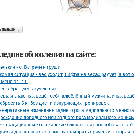
ь дальше →
ледние обновления на сайте:
елькин - с. Встречи и груши.
комая ситуация - вес уходит, цифра на весах радует, а вот о
 меня 11. 11.
сентября - день худеющих.
ерь, я знаю, как ведёт себя влюблённый мужчина и как ведё
 сбросить 5 кг без диет и изнуряющих тренировок.
енеративные изменения заднего рога медиального мениска:
реждение переднего или заднего рога медиального мениск
ие традиционные башкирские блюда стоит попробовать в У
рижки для полных женщин: как выбрать прическу, которая 