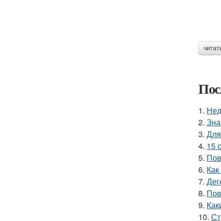
читат
Пос
1.
Нед
2.
Зна
3.
Для
4.
15 
5.
Пов
6.
Как
7.
Дег
8.
Пов
9.
Как
10.
Ст