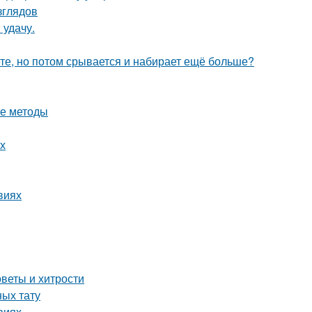
зглядов
 удачу.
ете, но потом срывается и набирает ещё больше?
ые методы
х
виях
веты и хитрости
ых тату
виях