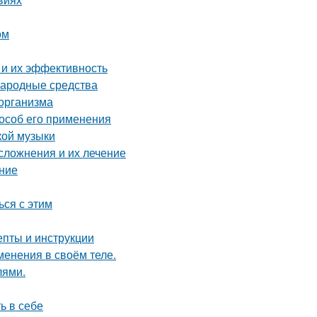
ом
 и их эффективность
народные средства
 организма
особ его применения
кой музыки
сложнения и их лечение
ние
ься с этим
епты и инструкции
менения в своём теле.
лями.
ь в себе