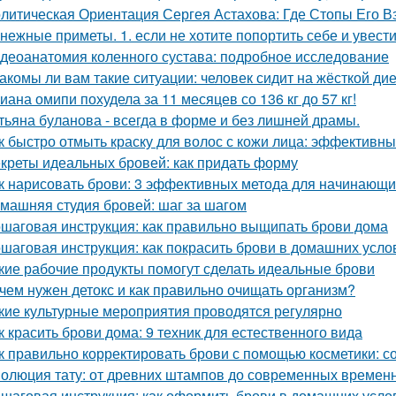
литическая Ориентация Сергея Астахова: Где Стопы Его В
нежные приметы. 1. если не хотите попортить себе и увести
деоанатомия коленного сустава: подробное исследование
акомы ли вам такие ситуации: человек сидит на жёсткой ди
иана омипи похудела за 11 месяцев со 136 кг до 57 кг!
тьяна буланова - всегда в форме и без лишней драмы.
к быстро отмыть краску для волос с кожи лица: эффективн
креты идеальных бровей: как придать форму
к нарисовать брови: 3 эффективных метода для начинающи
машняя студия бровей: шаг за шагом
шаговая инструкция: как правильно выщипать брови дома
шаговая инструкция: как покрасить брови в домашних усло
кие рабочие продукты помогут сделать идеальные брови
чем нужен детокс и как правильно очищать организм?
кие культурные мероприятия проводятся регулярно
к красить брови дома: 9 техник для естественного вида
к правильно корректировать брови с помощью косметики: со
олюция тату: от древних штампов до современных временн
шаговая инструкция: как оформить брови в домашних усло