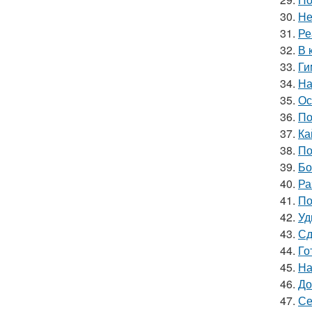
30.
Не
31.
Ре
32.
В 
33.
Ги
34.
На
35.
Ос
36.
По
37.
Ка
38.
По
39.
Бо
40.
Ра
41.
По
42.
Уд
43.
Сд
44.
Го
45.
На
46.
До
47.
Се