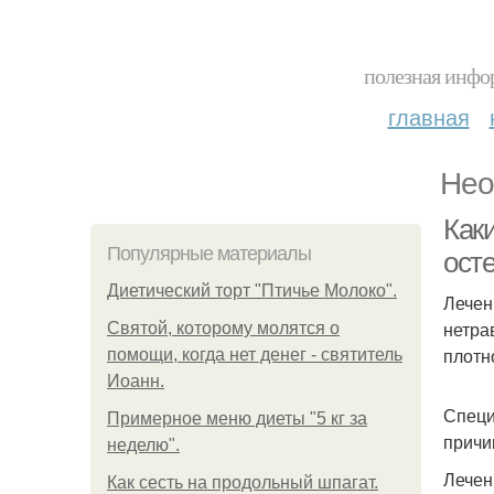
полезная инфор
главная
Нео
Как
Популярные материалы
ост
Диетический торт "Птичье Молоко".
Лечен
нетра
Святой, которому молятся о
плотн
помощи, когда нет денег - святитель
Иоанн.
Специ
Примерное меню диеты "5 кг за
причи
неделю".
Лечен
Как сесть на продольный шпагат.