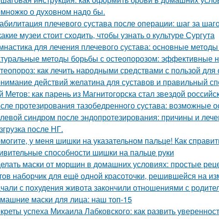
множко о духовном надо бы.
абилитация плечевого сустава после операции: шаг за шаг
какие музеи стоит сходить, чтобы узнать о культуре Сургута
мнастика для лечения плечевого сустава: основные методы
туральные методы борьбы с остеопорозом: эффективные 
теопороз: как лечить народными средствами с пользой для
нимание действий желатина для суставов и правильный сп
й Метов: как парень из Магнитогорска стал звездой российс
сле протезирования тазобедренного сустава: возможные о
левой синдром после эндопротезирования: причины и лече
згрузка после НГ.
могите, у меня шишки на указательном пальце! Как справит
ивительные способности шишки на пальце руки
елать маски от морщин в домашних условиях: простые рец
тов наборчик для ещё одной красоточки, решившейся на из
чали с похудения живота закончили отношениями с родите
машние маски для лица: наш топ-15
креты успеха Михаила Лабковского: как развить уверенност