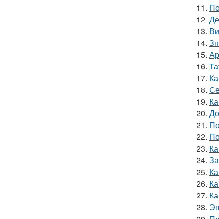
11.
По
12.
Де
13.
Ви
14.
Зн
15.
Ар
16.
Та
17.
Ка
18.
Се
19.
Ка
20.
До
21.
По
22.
По
23.
Ка
24.
За
25.
Ка
26.
Ка
27.
Ка
28.
Эв
29.
По