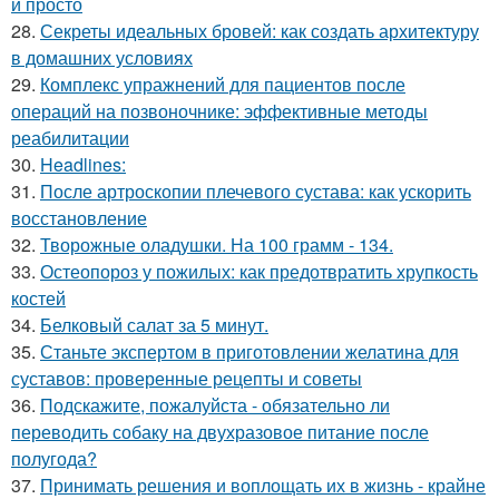
и просто
28.
Секреты идеальных бровей: как создать архитектуру
в домашних условиях
29.
Комплекс упражнений для пациентов после
операций на позвоночнике: эффективные методы
реабилитации
30.
Headlines:
31.
После артроскопии плечевого сустава: как ускорить
восстановление
32.
Творожные оладушки. На 100 грамм - 134.
33.
Остеопороз у пожилых: как предотвратить хрупкость
костей
34.
Белковый салат за 5 минут.
35.
Станьте экспертом в приготовлении желатина для
суставов: проверенные рецепты и советы
36.
Подскажите, пожалуйста - обязательно ли
переводить собаку на двухразовое питание после
полугода?
37.
Принимать решения и воплощать их в жизнь - крайне