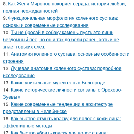
8.
Как Женя Миронов покоряет сердца: история любви,
полная неожиданностей
9.
Функциональная морфология коленного сустава:
основы и современные исследования
10.
Ты не бросай в собаку камень, пусть это лишь
бездомный пес, но он и так до боли ранен, хоть и не
знает горьких слез.
11.
Анатомия коленного сустава: основные особенности
строения
12.
Лучевая анатомия коленного сустава: подробное
исследование
13.
Какие уникальные музеи есть в Белгороде
14.
Какие исторические личности связаны с Орехово-
Зуевым
15.
Какие современные тенденции в архитектуре
представлены в Челябинске
16.
Как быстро отмыть краску для волос с кожи лица:
эффективные методы
17.
Как быстро убрать краску для волос с лица: