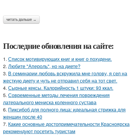
читать дальше →
Последние обновления на сайте:
1.
Список мотивирующих книг и книг о похудени.
2.
Любите "Апероль", но на диете?
3.
В семинарии любовь вскружила мне голову, я сел на
жесткую диету и чуть не отправил себя на тот свет.
4.
Сырные кексы. Калорийность 1 штуки: 93 ккал.
5.
Современные методы лечения повреждения
латерального мениска коленного сустава
6.
Пиксибоб для полного лица: идеальная стрижка для
женщин после 40
7.
Какие основные достопримечательности Красноярска
рекомендуют посетить туристам