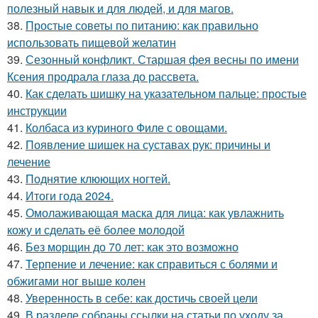
полезный навык и для людей, и для магов.
38.
Простые советы по питанию: как правильно
использовать пищевой желатин
39.
Сезонный конфликт. Старшая фея весны по имени
Ксения продрала глаза до рассвета.
40.
Как сделать шишку на указательном пальце: простые
инструкции
41.
Колбаса из куриного Филе с овощами.
42.
Появление шишек на суставах рук: причины и
лечение
43.
Поднятие клюющих ногтей.
44.
Итоги года 2024.
45.
Омолаживающая маска для лица: как увлажнить
кожу и сделать её более молодой
46.
Без морщин до 70 лет: как это возможно
47.
Терпение и лечение: как справиться с болями и
обжигами ног выше колен
48.
Уверенность в себе: как достичь своей цели
49.
В разделе собраны ссылки на статьи по уходу за