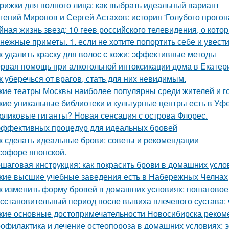
рижки для полного лица: как выбрать идеальный вариант
гений Миронов и Сергей Астахов: история 'Голубого прогон
йная жизнь звезд: 10 геев российского телевидения, о кото
нежные приметы. 1. если не хотите попортить себе и увести
к удалить краску для волос с кожи: эффективные методы
рвая помощь при алкогольной интоксикации дома в Екатер
к уберечься от врагов, стать для них невидимым.
кие театры Москвы наиболее популярны среди жителей и г
кие уникальные библиотеки и культурные центры есть в Уф
рликовые гиганты? Новая сенсация с острова Флорес.
эффективных процедур для идеальных бровей
к сделать идеальные брови: советы и рекомендации
софоре японской.
шаговая инструкция: как покрасить брови в домашних усло
кие высшие учебные заведения есть в Набережных Челнах
к изменить форму бровей в домашних условиях: пошаговое
сстановительный период после вывиха плечевого сустава: 
кие основные достопримечательности Новосибирска рекоме
офилактика и лечение остеопороза в домашних условиях: