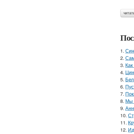
читат
Пос
1.
Син
2.
Сам
3.
Как
4.
Цин
5.
Бел
6.
Пус
7.
Пок
8.
Мы 
9.
Анн
10.
Ст
11.
Кр
12.
Ид