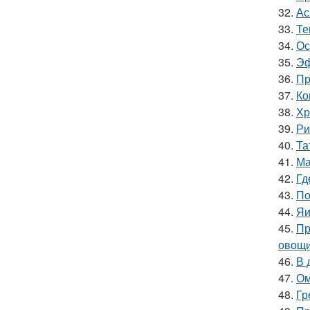
32.
Ас
33.
Те
34.
Ос
35.
Эф
36.
Пр
37.
Ко
38.
Хр
39.
Ри
40.
Та
41.
Ма
42.
Гд
43.
По
44.
Яи
45.
Пр
овощи
46.
В 
47.
Ом
48.
Гр