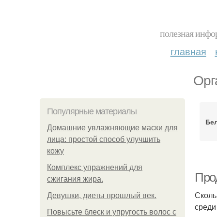
полезная инфор
главная
Орг
Популярные материалы
Бел
Домашние увлажняющие маски для
лица: простой способ улучшить
кожу
Комплекс упражнений для
Про
сжигания жира.
Сколь
Девушки, диеты прошлый век.
среди
Повысьте блеск и упругость волос с