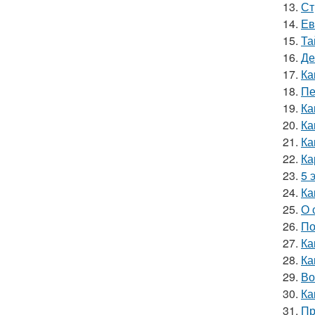
13.
Ст
14.
Ев
15.
Та
16.
Де
17.
Ка
18.
Пе
19.
Ка
20.
Ка
21.
Ка
22.
Ка
23.
5 
24.
Ка
25.
О 
26.
По
27.
Ка
28.
Ка
29.
Во
30.
Ка
31.
Пр