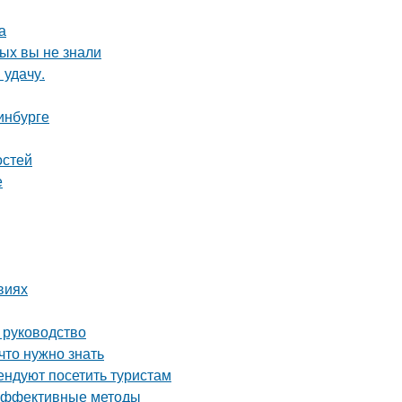
а
рых вы не знали
 удачу.
инбурге
остей
е
виях
 руководство
что нужно знать
ндуют посетить туристам
 эффективные методы