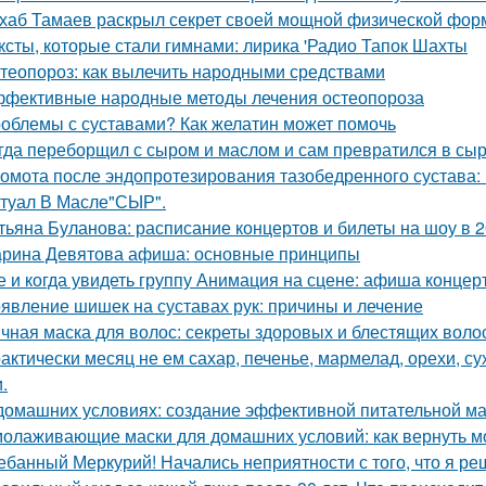
хаб Тамаев раскрыл секрет своей мощной физической фор
ксты, которые стали гимнами: лирика 'Радио Тапок Шахты
теопороз: как вылечить народными средствами
фективные народные методы лечения остеопороза
облемы с суставами? Как желатин может помочь
гда переборщил с сыром и маслом и сам превратился в сыр
омота после эндопротезирования тазобедренного сустава:
туал В Масле"СЫР".
тьяна Буланова: расписание концертов и билеты на шоу в 2
рина Девятова афиша: основные принципы
е и когда увидеть группу Анимация на сцене: афиша концер
явление шишек на суставах рук: причины и лечение
чная маска для волос: секреты здоровых и блестящих воло
актически месяц не ем сахар, печенье, мармелад, орехи, с
.
домашних условиях: создание эффективной питательной ма
олаживающие маски для домашних условий: как вернуть м
ебанный Меркурий! Начались неприятности с того, что я ре