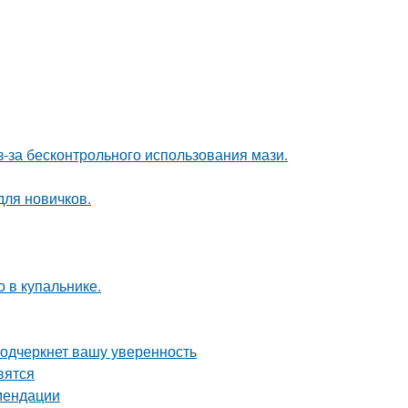
з-за бесконтрольного использования мази.
для новичков.
 в купальнике.
подчеркнет вашу уверенность
вятся
омендации