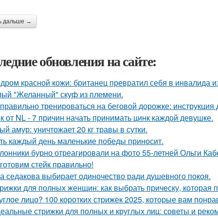
ь дальше →
ледние обновления на сайте:
дром красной кожи: британец превратил себя в инвалида и
ый "Желанный" скуф из племени.
 правильно тренироваться на беговой дорожке: инструкция 
к от NL - 7 причин начать принимать цинк каждой девушке.
ый амур: уничтожает 20 кг травы в сутки.
ть каждый день маленькие победы приносит.
лонники бурно отреагировали на фото 55-летней Ольги Кабо
готовим стейк правильно!
а седакова выбирает одиночество ради душевного покоя.
рижки для полных женщин: как выбрать прическу, которая 
углое лицо? 100 коротких стрижек 2025, которые вам понра
еальные стрижки для полных и круглых лиц: советы и рек