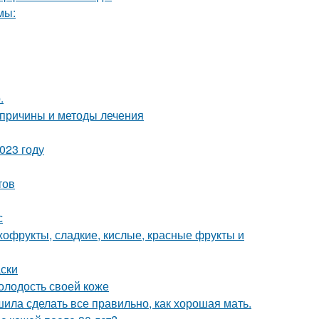
мы:
.
 причины и методы лечения
023 году
тов
с
ухофрукты, сладкие, кислые, красные фрукты и
ски
олодость своей коже
шила сделать все правильно, как хорошая мать.