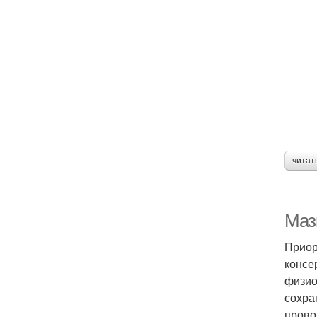
читат
Мази
Приор
консе
физио
сохра
прово