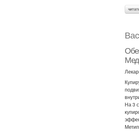
читат
Вас
Обе
Мед
Лекар
Купир
подви
внутр
На 3 
купир
эффек
Метип