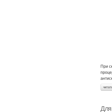
При с
проце
антис
читат
Для