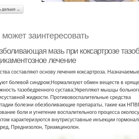
ь дальше →
 может заинтересовать
зболивающая мазь при коксартрозе тазоб
икаментозное лечение
ства составляют основу лечения коксартроза. Назначаемы
уют болевой синдром;Нормализуют обмен веществ в хрящ
жность тазобедренного сустава;Укрепляют мышцы больног
исуставной жидкости. Противовоспалительные средства
стадии болезни обезболивающие препараты, такие как НП
ование боли и угнетение воспалительного процесса около
том характеризуются внутрисуставные инъекции гормонал
ред, Преднизолон, Триамцинолон.