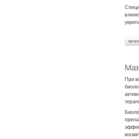
Специ
влияе
укреп
читат
Маз
При в
биоло
актив
терап
Биоло
препа
эффек
косме