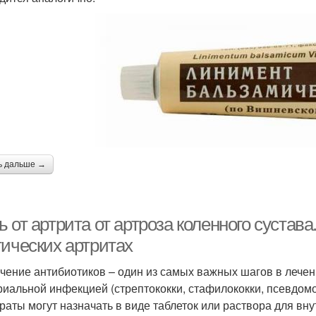
ь дальше →
 от артрита от артроза коленного сустав
тических артритах
чение антибиотиков – один из самых важных шагов в лечен
риальной инфекцией (стрептококки, стафилококки, псевдомон
раты могут назначать в виде таблеток или раствора для в