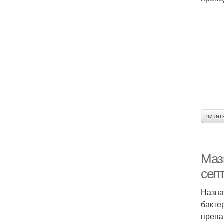
читат
Мазь
сеп
Назна
бакте
препа