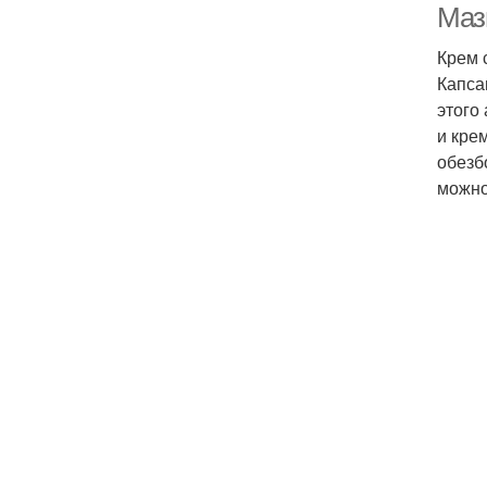
Маз
Крем 
Капса
этого
и кре
обезб
можно