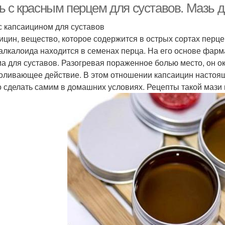
ь с красным перцем для суставов. Мазь д
с капсаицином для суставов
ицин, вещество, которое содержится в острых сортах перце
 алкалоида находится в семенах перца. На его основе фа
ма для суставов. Разогревая пораженное болью место, он 
оливающее действие. В этом отношении капсаицин настоящи
 сделать самим в домашних условиях. Рецепты такой мази вы