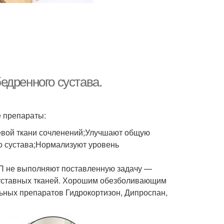
едренного сустава.
е препараты:
евой ткани сочленений;Улучшают общую
о сустава;Нормализуют уровень
ВП не выполняют поставленную задачу —
суставных тканей. Хорошим обезболивающим
ьных препаратов Гидрокортизон, Дипроспан,