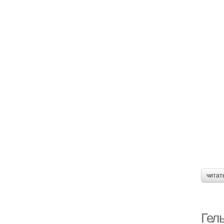
читат
Гел