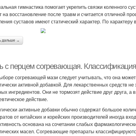
альная гимнастика помогает укрепить связки коленного сус
т на восстановление после травм и считается отличной пр
ления суставов имеют статический характер. По характеру 
ь дальше →
ь с перцем согревающая. Классификация
ыборе согревающей мази следует учитывать, что она може
гически активной добавкой. Для лекарственных средств не 
ных ингредиентов. Они не тормозят действие друг друга, а
евтическое действие.
гически активные добавки обычно содержат большое количе
ратов от китайских и корейских производителей иногда вхо
тивность основана на сочетании слабых фармакологически
тических масел. Согревающие препараты классифицируются