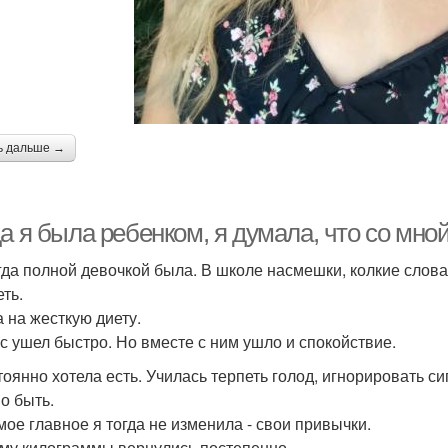
ь дальше →
а я была ребенком, я думала, что со мной 
гда полной девочкой была. В школе насмешки, колкие слова
ть.
а на жесткую диету.
ес ушел быстро. Но вместе с ним ушло и спокойствие.
тоянно хотела есть. Училась терпеть голод, игнорировать си
о быть.
мое главное я тогда не изменила - свои привычки.
му килограммы вернулись постепенно.