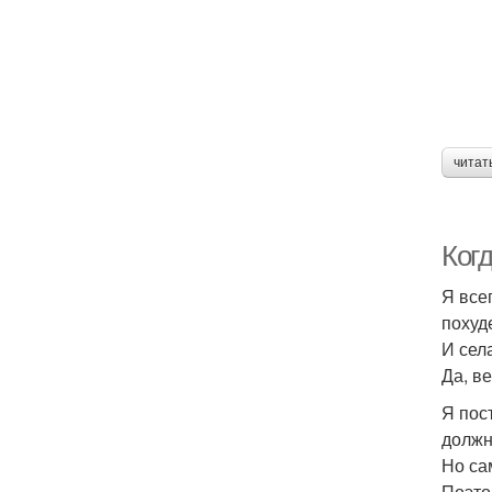
читат
Когд
Я все
похуде
И сел
Да, в
Я пос
должн
Но са
Поэто