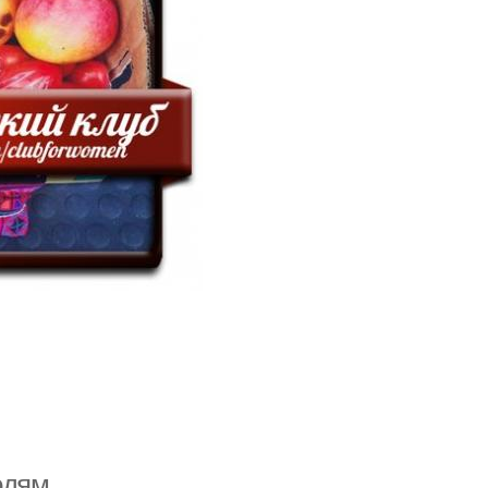
юдям.