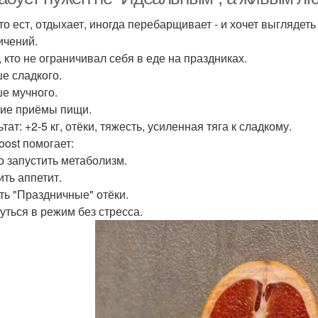
кто ест, отдыхает, иногда перебарщивает - и хочет выглядет
ичений.
, кто не ограничивал себя в еде на праздниках.
е сладкого.
е мучного.
ие приёмы пищи.
тат: +2-5 кг, отёки, тяжесть, усиленная тяга к сладкому.
oost помогает:
ко запустить метаболизм.
ить аппетит.
ать "Праздничные" отёки.
нуться в режим без стресса.