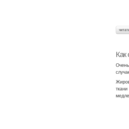
читат
Как 
Очень
случа
Жиров
ткани
медле