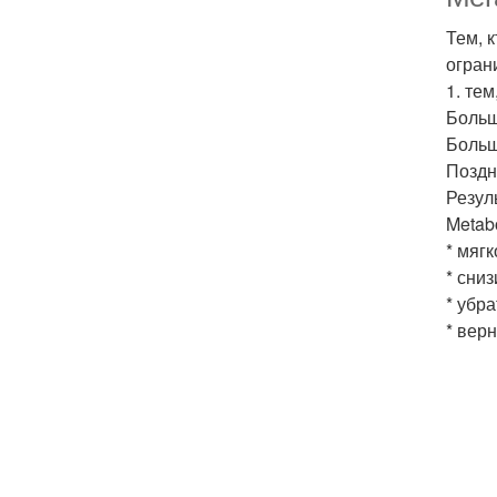
Тем, 
огран
1. тем
Больш
Больш
Поздн
Резуль
Metab
* мяг
* сниз
* убр
* вер