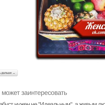
ь дальше →
 может заинтересовать
абуст нужен не "Идеальным", а живым л