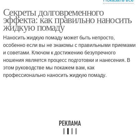
Секреты долговременного
Помада в хорошем
Губы перед нанесением
эффекта: как правильно наносить
состоянии
жидкую помаду
Наносить жидкую помаду может быть непросто,
Помады на нижнюю
особенно если вы не знакомы с правильными приемами
губу
и советами. Ключом к достижению безупречного
ношения является процесс подготовки и нанесения. В
этом руководстве мы покажем вам, как
профессионально наносить жидкую помаду.