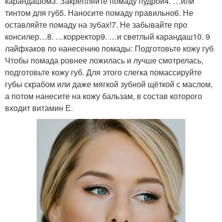
карандашом3. Закрепляйте помаду пудрой4. …или
тинтом для губ5. Наносите помаду правильно6. Не
оставляйте помаду на зубах!7. Не забывайте про
консилер…8. …корректор9. …и светлый карандаш10. 9
лайфхаков по нанесению помады: Подготовьте кожу губ
Чтобы помада ровнее ложилась и лучше смотрелась,
подготовьте кожу губ. Для этого слегка помассируйте
губы скрабом или даже мягкой зубной щёткой с маслом,
а потом нанесите на кожу бальзам, в состав которого
входит витамин Е.