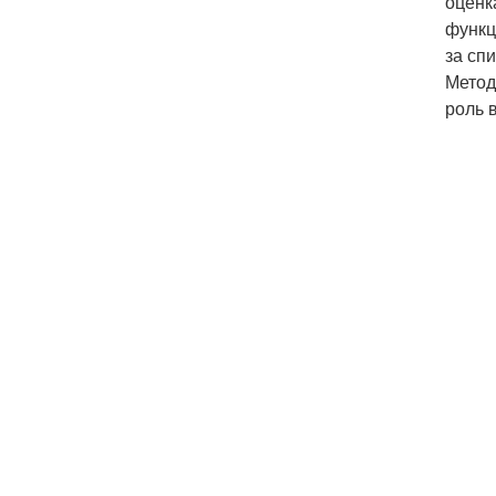
оценк
функц
за сп
Метод
роль 