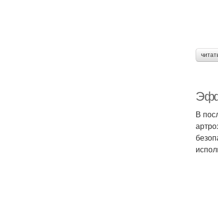
читат
Эфф
В пос
артро
безоп
испол