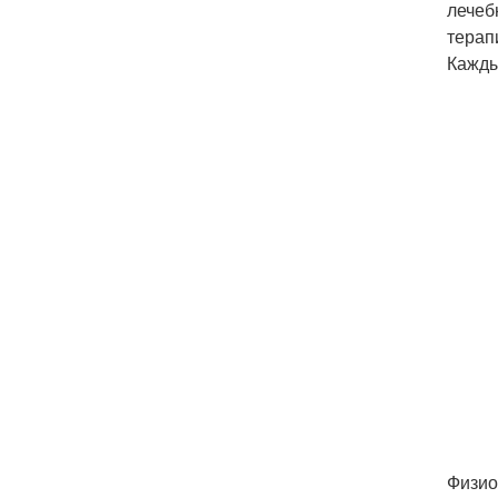
лечеб
терап
Кажды
Физио