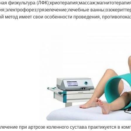
ная физкультура (ЛФК);криотерапия;массаж;магнитотерапи
ия;электрофорез;грязелечение;лечебные ванны;озокеритте
й метод имеет свои особенности проведения, противопоказ
лечение при артрозе коленного сустава практикуется в ком