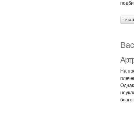
подби
читат
Вас
Артр
На пр
плече
Однак
неукл
благо