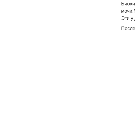
Биохи
мочи.
Эти у
После