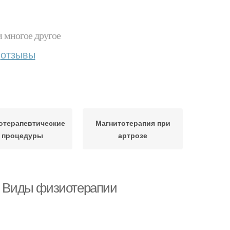
и многое другое
отзывы
отерапевтические
Магнитотерапия при
процедуры
артрозе
а. Виды физиотерапии