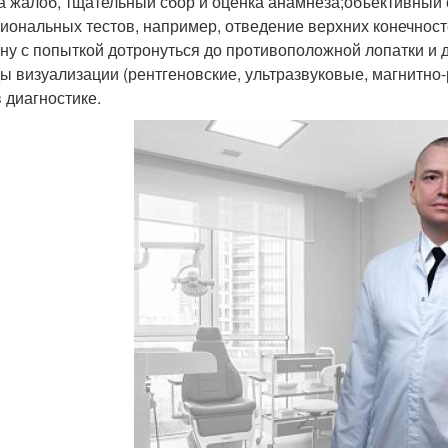
а жалоб, тщательный сбор и оценка анамнеза;объективный
иональных тестов, например, отведение верхних конечносте
ину с попыткой дотронуться до противоположной лопатки и д
ы визуализации (рентгеновские, ультразвуковые, магнитно-
в диагностике.