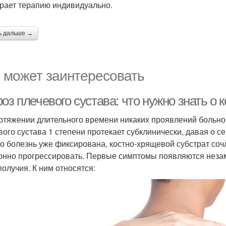
рает терапию индивидуально.
ь дальше →
 может заинтересовать
оз плечевого сустава: что нужно знать о 
отяжении длительного времени никаких проявлений больн
вого сустава 1 степени протекает субклинически, давая о с
о болезнь уже фиксирована, костно-хрящевой субстрат соч
онно прогрессировать. Первые симптомы появляются незам
получия. К ним относятся: