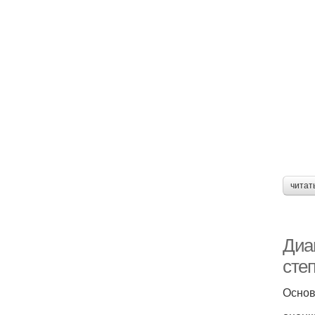
читат
Диаг
сте
Основ