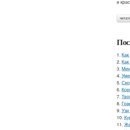
и крас
читат
Пос
1.
Как
2.
Как
3.
Мин
4.
Уме
5.
Ско
6.
Кор
7.
Тво
8.
Гоa
9.
Узи
10.
Ку
11.
Же