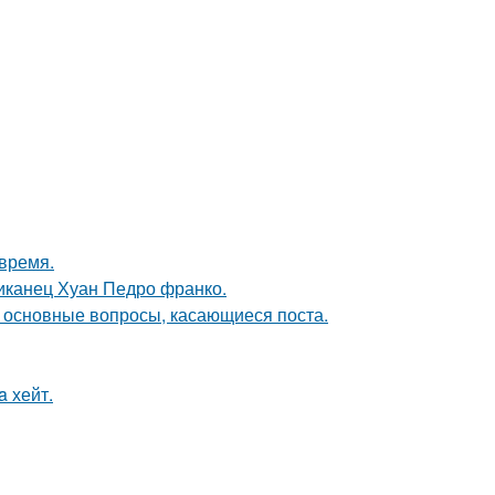
 время.
иканец Хуан Педро франко.
и основные вопросы, касающиеся поста.
a хейт.