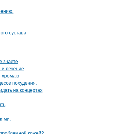
рению.
ого сустава
е знаете
 и лечение
е хромаю
цессе похудения.
идать на концертах
ить
лями.
а проблемной кожей?