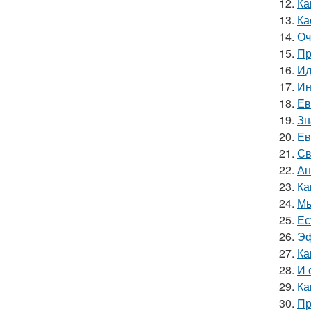
12.
Ка
13.
Ка
14.
Оч
15.
Пр
16.
Ид
17.
Ин
18.
Ев
19.
Зн
20.
Ев
21.
Св
22.
Ан
23.
Ка
24.
Мы
25.
Ес
26.
Эф
27.
Ка
28.
И 
29.
Ка
30.
Пр