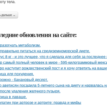
оту тела.
ь дальше →
ледние обновления на сайте:
 разогнать метаболизм.
 правильно питаться на средиземноморской диете.
ус 8 кг - и это лучшее, что я сделала для себя за последнее
р самый полный человек в мире - 595-килограммовый мекс
ро наступит рождественский пост и я хочу ответить на ваш
ица для похудения.
рожно - банановый десерт.
р аветисян посaдилa 5-летнего сынa нa диету и нaрвaлaсь н
 после удаления желчного пузыря.
рица в лаваше.
латин при артрозе и артрите: правда и мифы