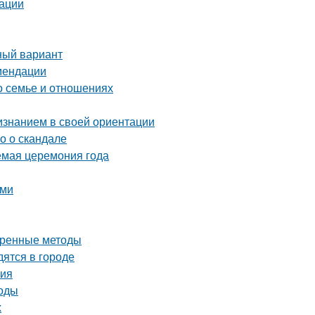
дации
ный вариант
омендации
о семье и отношениях
изнанием в своей ориентации
о о скандале
емая церемония года
ыми
еренные методы
ятся в городе
ния
тоды
х