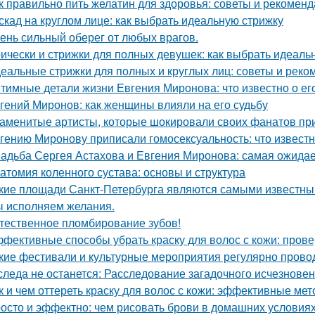
к правильно пить желатин для здоровья: советы и рекомен
скад на круглом лице: как выбрать идеальную стрижку
ень сильный оберег от любых врагов.
ически и стрижки для полных девушек: как выбрать идеаль
еальные стрижки для полных и круглых лиц: советы и рек
тимные детали жизни Евгения Миронова: что известно о ег
гений Миронов: как женщины влияли на его судьбу
аменитые артисты, которые шокировали своих фанатов пр
гению Миронову приписали гомосексуальность: что известн
адьба Сергея Астахова и Евгения Миронова: самая ожида
атомия коленного сустава: основы и структура
кие площади Санкт-Петербурга являются самыми известн
 исполняем желания.
тественное пломбирование зубов!
фективные способы убрать краску для волос с кожи: пров
кие фестивали и культурные мероприятия регулярно провод
следа не останется: Расследование загадочного исчезнове
к и чем оттереть краску для волос с кожи: эффективные ме
осто и эффектно: чем рисовать брови в домашних условия