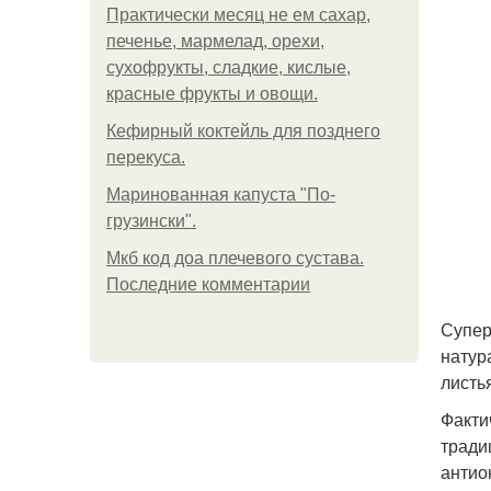
Практически месяц не ем сахар,
печенье, мармелад, орехи,
сухофрукты, сладкие, кислые,
красные фрукты и овощи.
Кефирный коктейль для позднего
перекуса.
Маринованная капуста "По-
грузински".
Мкб код доа плечевого сустава.
Последние комментарии
Супер
натур
листь
Факти
тради
антио