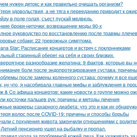
чем нужен детокс и как правильно очищать организм?
теря удовольствия, а не тяга к перееданию приводит к ожи
йду в поле голая, съест пускай медведь.
нкие брови-ниточки: возвращение моды 90-х
лное руководство по восстановлению после травмы плечев
оровье собаки: 22 тревожных симптома.
lana Star: Расписание концертов и встреч с поклонниками
льный старинный оберег на себя и своих близких.
вероятное разнообразие желатина: 9 фактов, которые вы н
нимание боли после эндопротезирования сустава: причины
облемы после замены коленного сустава: почему я все ещ
к, ну что, я насобирала главные мифы и заблуждения в про
ж & Co афиша концертов: какие новости о группе можно ож
ли косточки пальцев рук: причины и методы лечения
жные маркеры сахарного диабета: что это и как их обнаруж
теря волос после COVID-19: причины и способы борьбы
чали с похудения живота закончили отношениями с родите
-Летний пенсионер ушел на рыбалку и пропал.
 правил ухода за проблемной кожей лица. Как ухаживать з