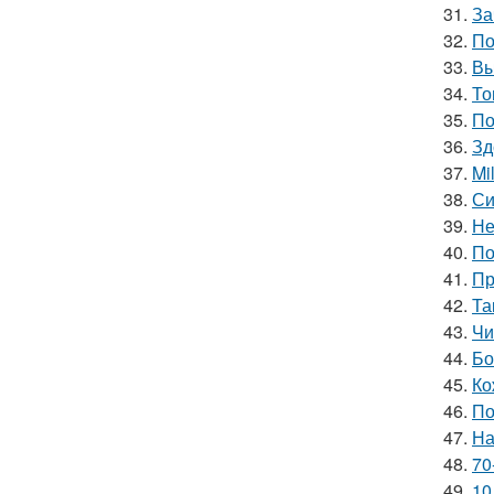
31.
За
32.
По
33.
Вы
34.
То
35.
По
36.
Зд
37.
Mi
38.
Си
39.
Не
40.
По
41.
Пр
42.
Та
43.
Чи
44.
Бо
45.
Ко
46.
По
47.
На
48.
70
49.
10