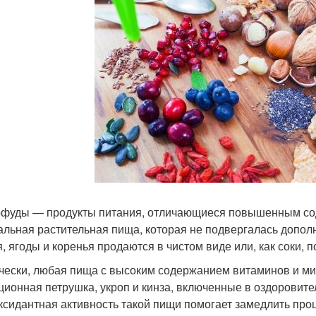
фуды — продукты питания, отличающиеся повышенным сод
альная растительная пища, которая не подвергалась допол
я, ягоды и коренья продаются в чистом виде или, как соки, 
чески, любая пища с высоким содержанием витаминов и м
ционная петрушка, укроп и кинза, включенные в оздоровител
ксидантная активность такой пищи помогает замедлить про