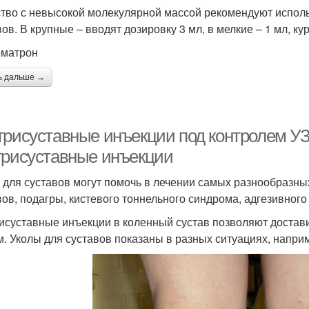
тво с невысокой молекулярной массой рекомендуют исполь
вов. В крупные – вводят дозировку 3 мл, в мелкие – 1 мл, к
рматрон
ь дальше →
трисуставные инъекции под контролем УЗ
трисуставные инъекции
 для суставов могут помочь в лечении самых разнообразны
вов, подагры, кистевого тоннельного синдрома, адгезивного
исуставные инъекции в коленный сустав позволяют достав
м. Уколы для суставов показаны в разных ситуациях, напри