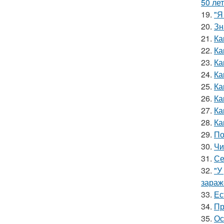
50 лет
19.
"Я
20.
Зн
21.
Ка
22.
Ка
23.
Ка
24.
Ка
25.
Ка
26.
Ка
27.
Ка
28.
Ка
29.
По
30.
Чи
31.
Се
32.
"У
зараж
33.
Ес
34.
Пр
35.
Ос