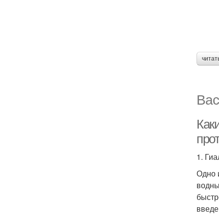
читат
Вас
Как
прот
1. Ги
Одно 
водны
быстр
введе