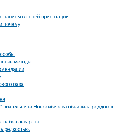
изнанием в своей ориентации
и почему
пособы
тивные методы
комендации
е
рвого раза
тва
ь": жительница Новосибирска обвинила роддом в
сти без лекарств
ь редкостью.