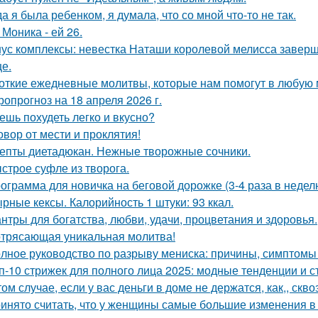
да я была ребенком, я думала, что со мной что-то не так.
 Моника - ей 26.
ус комплексы: невестка Наташи королевой мелисса завер
це.
откие ежедневные молитвы, которые нам помогут в любую 
ропрогноз на 18 апреля 2026 г.
ешь похудеть легко и вкусно?
овор от мести и проклятия!
епты диетадюкан. Нежные творожные сочники.
строе суфле из творога.
ограмма для новичка на беговой дорожке (3-4 раза в неделю
рные кексы. Калорийность 1 штуки: 93 ккал.
нтры для богатства, любви, удачи, процветания и здоровья.
трясающая уникальная молитва!
лное руководство по разрыву мениска: причины, симптомы
п-10 стрижек для полного лица 2025: модные тенденции и 
том случае, если у вас деньги в доме не держатся, как,, скво
инято считать, что у женщины самые большие изменения в 