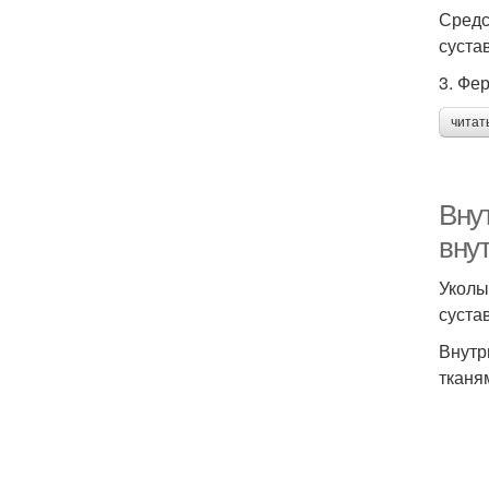
Средс
суста
3. Фе
читат
Вну
вну
Уколы
суста
Внутр
тканя