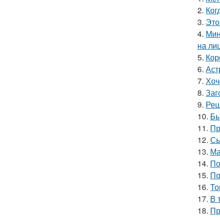
2.
Ког
3.
Это
4.
Мин
на ли
5.
Кор
6.
Аст
7.
Хоч
8.
Заг
9.
Рец
10.
Бы
11.
Пр
12.
Сы
13.
Ма
14.
По
15.
По
16.
То
17.
В 
18.
Пр