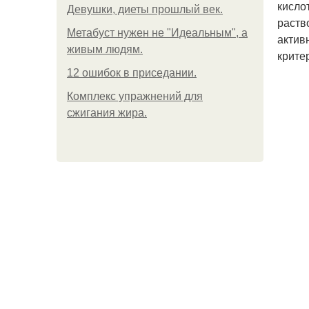
кисло
Девушки, диеты прошлый век.
раств
Метабуст нужен не "Идеальным", а
актив
живым людям.
крите
12 ошибок в приседании.
Комплекс упражнений для
сжигания жира.