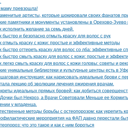
.
 маму превзошла!
аменитые артисты, которые шокировали своих фанатов пр
кие памятники и монументы установлены в Орехово-Зуево 
к исполнить желание за семь дней.
к быстро и безопасно отмыть краску для волос с рук
к отмыть краску с кожи: простые и эффективные методы
к быстро оттереть краску для волос со лба: эффективные с
к быстро смыть краску для волос с кожи: простые и эффек
к легко смыть краску для волос с кожи головы: советы и ре
кие уникальные библиотеки и культурные центры есть в Уф
шаговая инструкция: как нарисовать идеальные брови с пе
тала лекцию об эволюции лечения ожирения врачам.
креты идеальных прямых бровей: как добиться совершенс
 Дочки был Некроз, а Врачи Советовали Меньше ее Кормит
ении у младенца.
тественные методы борьбы с остеопорозом: как укрепить ко
офилактические мероприятия на ФАП давно перестали быт
теопороз: что это такое и как с ним бороться