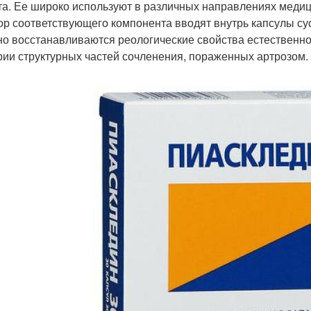
та. Ее широко используют в различных направлениях медиц
ор соответствующего компонента вводят внутрь капсулы сус
но восстанавливаются реологические свойства естественн
рии структурных частей сочленения, пораженных артрозом. 