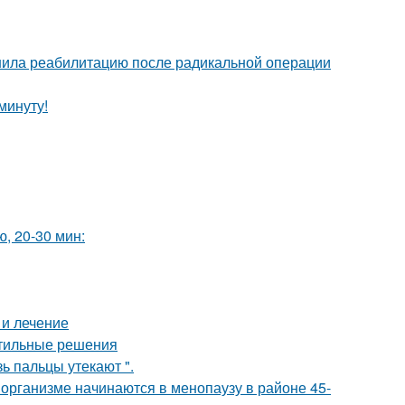
шила реабилитацию после радикальной операции
минуту!
, 20-30 мин:
 и лечение
стильные решения
зь пальцы утекают ".
организме начинаются в менопаузу в районе 45-