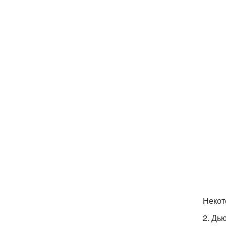
Некот
2. Дь