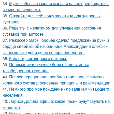
34.
Мужик объелся сыра и масла и начал превращаться
в сырного человека.
35.
Откройте для себя силу желатина для здоровых
суставов
36.
Рецепты с желатином для улучшения состояния
суставов при артрозе
37.
Режиссер Марк Горобец сделал предложение руки и
сердца своей юной избраннице Александрине олексюк
за несколько дней до ее совершеннолетия.
38.
Коллеги, поговорим о важном.
39.
Понимание и лечение боли после замены
тазобедренного сустава
40.
Послеоперационная реабилитация после замены
коленного сустава: основные принципы и рекомендации
41.
Немного про мое похудение - по заявкам читающего
населения.
42.
Лариса Долина афиша: какие песни будут звучать на
концерте
43.
Восстанови уход за сухой кожей с помощью