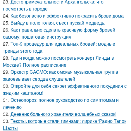
23.
Достопримечательности Архангельска: что
посмотреть в городе
24.
Как безопасно и эффективно покрасить брови дома
25.
Выйду в поле голая, съест пускай медведь.
26.
Как правильно сделать красивую форму бровей
самому: пошаговая инструкция
27.
Топ-9 процедур для идеальных бровей: модные
тренды этого года
28.
Где и когда можно посмотреть концерт Линды в
Москве? Полное расписание
29.
Оркестр CAGMO: как омская музыкальная группа
завоевывает сердца слушателей
30.
Откройте для себя секрет эффективного похудения с
жидким каштаном!
31.
Остеопороз: полное руководство по симптомам и
лечению
32.
Дневник больного хранителя волшебных сказок!
33.
Тексты, которые стали гимнами: лирика 'Радио Тапок
Шахты