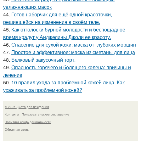
увлажняющих масок
44.
Готов наборчик для ещё одной красоточки,
решившейся на изменения в своём теле.
45.
Как отголоски бурной молодости и беспощадное
время крадут у Анджелины Джоли ее красоту.
46.
Спасение для сухой кожи: маска от глубоких морщин
47.
Простое и эффективное: маска из сметаны для лица
48.
Белковый закусочный торт.
49.
Опасность горячего и болящего колена: причины и
лечение
50.
10 правил ухода за проблемной кожей лица. Как
ухаживать за проблемной кожей?
© 2026 Диета для похудения
Контакты
Пользовательское соглашение
Политика конфидециальности
Обратная связь