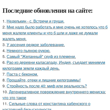
Последние обновления на сайте:
1.
Неделькин - с. Встречи и груши.
2.
Мне надо было работать и мне очень не хотелось что б
меня жалели клиенты и что б шли и даже не думали
жалеть меня.
3.
У арсения редкое заболевание.
4.
Немного пьяною рукою.
5.
Самый "Желанный" скуф из племени.
6.
Рао из деревни каласападу, Индия, съедает минимум
килограмм земли каждый день.
7.
Паста с беконом.
8.
Прощайте, отеки и лишние килограммы!
9.
Стройность после 40: миф или реальность?
10.
Дегенеративное повреждение внутреннего мениска:
что это такое
11.
Сильные слова от константина хабенского о
настоящей безысходности.