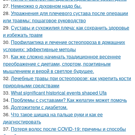
27.
Немножко о духовном надо бы.
28.
Упражнения для плечевого сустава после операции
или травмы: пошаговое руководство
29.
Суставы и сухожилия плеча: как сохранить здоровье
и избежать травм
30.
Профилактика и лечение остеопороза в домашних
условиях: эффективные методы
31.
Как же сложно начинать традиционное весеннее
преображение с диетами, спортом, позитивным
мышлением и верой в светлое будущее.
32.
Лечебные травы при остеопорозе: как укрепить кости
природными средствами
33.
What significant historical events shaped Ufa
34.
Проблемы с суставами? Как желатин может помочь
35.
Долгожители с диабетом.
36.
Что такое шишка на пальце руки и как ее
диагностировать
37.
Потеря волос после COVID-19: причины и способы