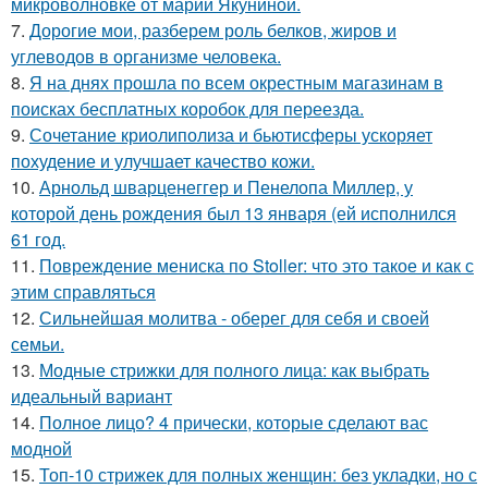
микроволновке от марии Якуниной.
7.
Дорогие мои, разберем роль белков, жиров и
углеводов в организме человека.
8.
Я на днях прошла по всем окрестным магазинам в
поисках бесплатных коробок для переезда.
9.
Сочетание криолиполиза и бьютисферы ускоряет
похудение и улучшает качество кожи.
10.
Арнольд шварценеггер и Пенелопа Миллер, у
которой день рождения был 13 января (ей исполнился
61 год.
11.
Повреждение мениска по Stoller: что это такое и как с
этим справляться
12.
Сильнейшая молитва - оберег для себя и своей
семьи.
13.
Модные стрижки для полного лица: как выбрать
идеальный вариант
14.
Полное лицо? 4 прически, которые сделают вас
модной
15.
Топ-10 стрижек для полных женщин: без укладки, но с