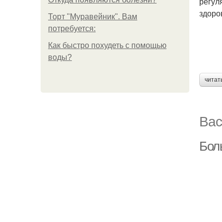
регул
здоро
Торт "Муравейник". Вам
потребуется:
Как быстро похудеть с помощью
воды?
читат
Вас
Боль