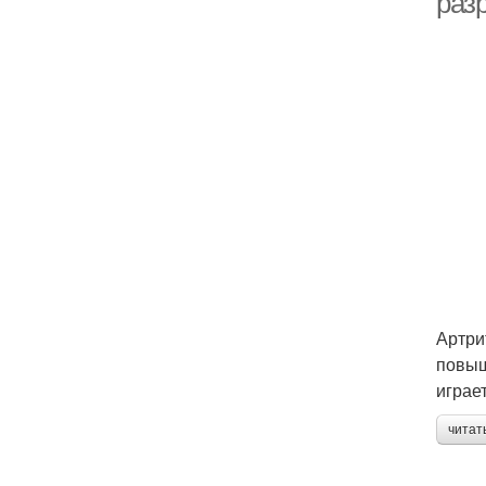
раз
Артри
повыш
играе
читат