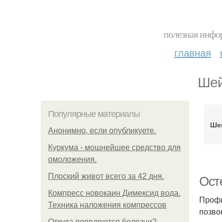
полезная инфор
главная
Шей
Популярные материалы
Ше
Анонимно, если опубликуете.
Куркума - мощнейшее средство для
омоложения.
Плоский живот всего за 42 дня.
Ост
Компресс новокаин Димексид вода.
Профи
Техника наложения компрессов
позво
Откуда появляются болезни?