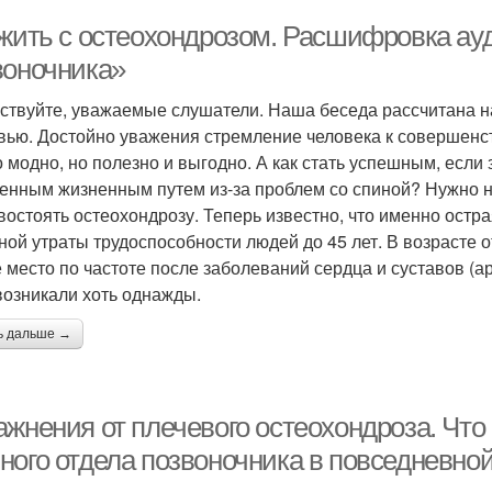
 жить с остеохондрозом. Расшифровка ау
воночника»
ствуйте, уважаемые слушатели. Наша беседа рассчитана н
вью. Достойно уважения стремление человека к совершенст
о модно, но полезно и выгодно. А как стать успешным, если
енным жизненным путем из-за проблем со спиной? Нужно н
востоять остеохондрозу. Теперь известно, что именно остра
ной утраты трудоспособности людей до 45 лет. В возрасте о
е место по частоте после заболеваний сердца и суставов (а
возникали хоть однажды.
ь дальше →
ажнения от плечевого остеохондроза. Что
ного отдела позвоночника в повседневно