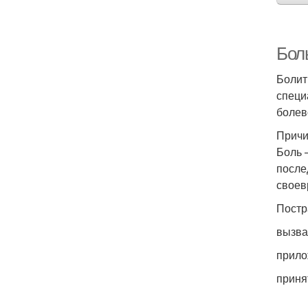
Боль
Болит
специ
болев
Прич
Боль –
после
своев
Постр
вызва
прило
приня