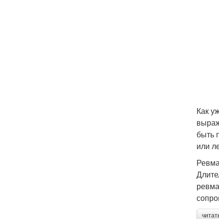
Как у
выраж
быть 
или л
Ревма
Длите
ревма
сопро
читат