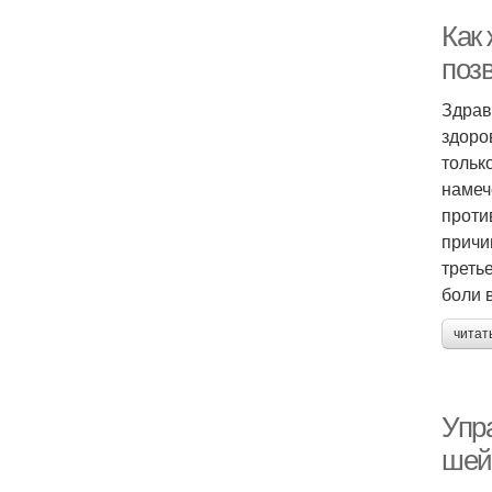
Как
поз
Здрав
здоро
тольк
намеч
проти
причи
треть
боли 
читат
Упр
шей