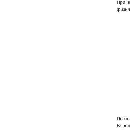
При ш
физич
По мн
Ворон