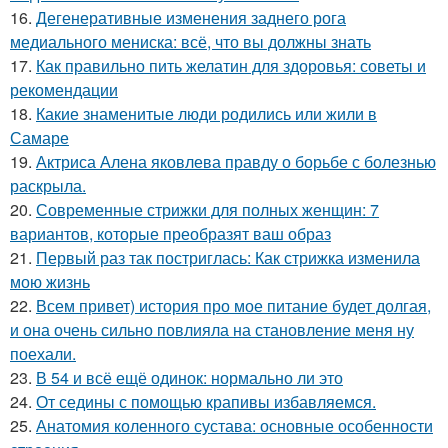
16.
Дегенеративные изменения заднего рога
медиального мениска: всё, что вы должны знать
17.
Как правильно пить желатин для здоровья: советы и
рекомендации
18.
Какие знаменитые люди родились или жили в
Самаре
19.
Актриса Алена яковлева правду о борьбе с болезнью
раскрыла.
20.
Современные стрижки для полных женщин: 7
вариантов, которые преобразят ваш образ
21.
Первый раз так постриглась: Как стрижка изменила
мою жизнь
22.
Всем привет) история про мое питание будет долгая,
и она очень сильно повлияла на становление меня ну
поехали.
23.
В 54 и всё ещё одинок: нормально ли это
24.
От седины с помощью крапивы избавляемся.
25.
Анатомия коленного сустава: основные особенности