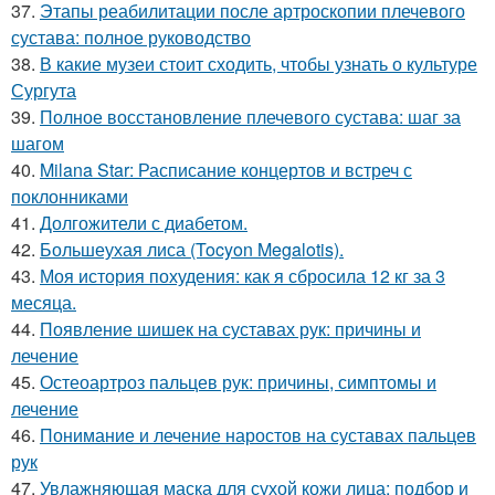
37.
Этапы реабилитации после артроскопии плечевого
сустава: полное руководство
38.
В какие музеи стоит сходить, чтобы узнать о культуре
Сургута
39.
Полное восстановление плечевого сустава: шаг за
шагом
40.
Milana Star: Расписание концертов и встреч с
поклонниками
41.
Долгожители с диабетом.
42.
Большеухая лиса (Tocyon Megalotis).
43.
Моя история похудения: как я сбросила 12 кг за 3
месяца.
44.
Появление шишек на суставах рук: причины и
лечение
45.
Остеоартроз пальцев рук: причины, симптомы и
лечение
46.
Понимание и лечение наростов на суставах пальцев
рук
47.
Увлажняющая маска для сухой кожи лица: подбор и