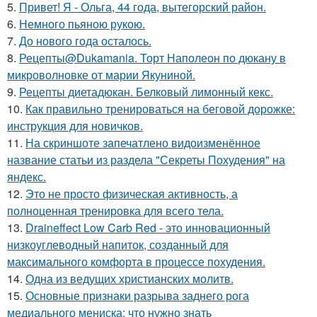
5.
Привет! Я - Ольга, 44 года, вытегорский район.
6.
Немного пьяною рукою.
7.
До нового года осталось.
8.
Рецепты@Dukamania. Торт Наполеон по дюкану в
микроволновке от марии Якуниной.
9.
Рецепты диетадюкан. Белковый лимонный кекс.
10.
Как правильно тренироваться на беговой дорожке:
инструкция для новичков.
11.
На скриншоте запечатлено видоизменённое
название статьи из раздела "Секреты Похудения" на
яндекс.
12.
Это не просто физическая активность, а
полноценная тренировка для всего тела.
13.
Draineffect Low Carb Red - это инновационный
низкоуглеводный напиток, созданный для
максимального комфорта в процессе похудения.
14.
Одна из ведущих христианских молитв.
15.
Основные признаки разрыва заднего рога
медиального мениска: что нужно знать