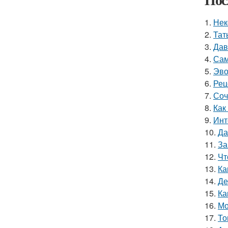
1.
Нек
2.
Тат
3.
Дав
4.
Сам
5.
Эво
6.
Рец
7.
Соч
8.
Как
9.
Инт
10.
Да
11.
За
12.
Чт
13.
Ка
14.
Де
15.
Ка
16.
Мо
17.
То