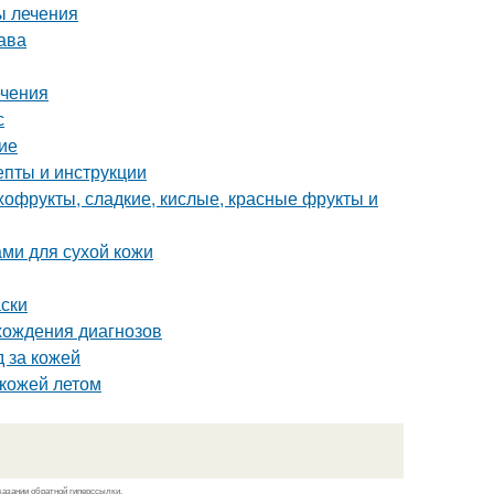
ы лечения
ава
ечения
с
ие
епты и инструкции
ухофрукты, сладкие, кислые, красные фрукты и
ми для сухой кожи
ски
ахождения диагнозов
д за кожей
 кожей летом
казании обратной гиперссылки.