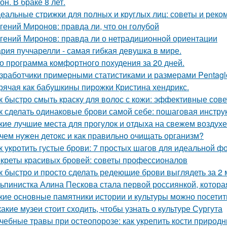
он. В браке 8 лет.
еальные стрижки для полных и круглых лиц: советы и рек
гений Миронов: правда ли, что он голубой
гений Миронов: правда ли о нетрадиционной ориентации
рия пуччарелли - самая гибкая девушка в мире.
о программа комфортного похудения за 20 дней.
зработчики примерными статистиками и размерами Pentagl
рячая как бабушкины пирожки Кристина хендрикс.
к быстро смыть краску для волос с кожи: эффективные сов
к сделать одинаковые брови самой себе: пошаговая инстру
кие лучшие места для прогулок и отдыха на свежем воздухе
чем нужен детокс и как правильно очищать организм?
к укротить густые брови: 7 простых шагов для идеальной 
креты красивых бровей: советы профессионалов
к быстро и просто сделать редеющие брови выглядеть за 2
ьпинистка Алина Пескова стала первой россиянкой, котора
кие основные памятники истории и культуры можно посетит
какие музеи стоит сходить, чтобы узнать о культуре Сургута
чебные травы при остеопорозе: как укрепить кости природ