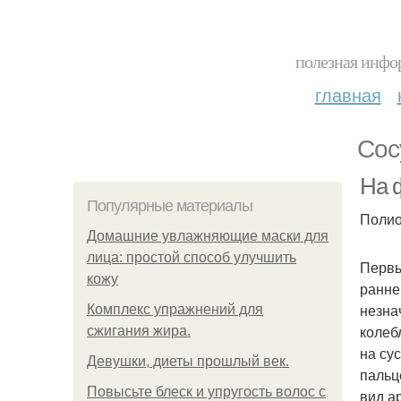
полезная инфор
главная
Сос
На 
Популярные материалы
Полио
Домашние увлажняющие маски для
лица: простой способ улучшить
Первы
кожу
ранне
незна
Комплекс упражнений для
колеб
сжигания жира.
на су
Девушки, диеты прошлый век.
пальц
Повысьте блеск и упругость волос с
вид а