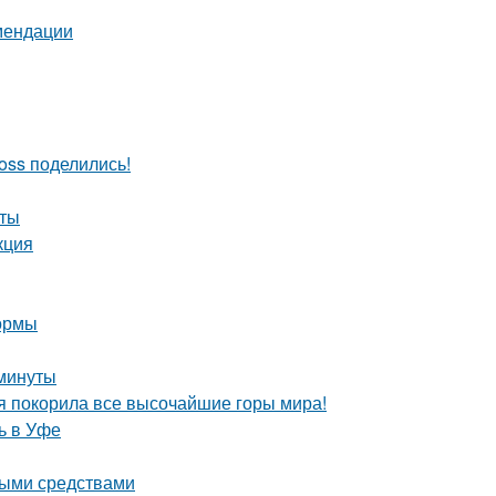
омендации
oss поделились!
еты
кция
формы
 минуты
я покорила все высочайшие горы мира!
ь в Уфе
ными средствами