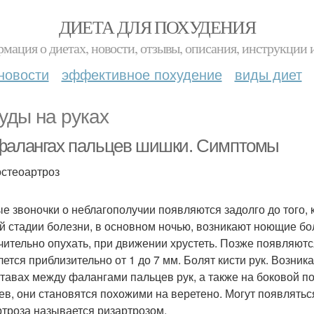
ДИЕТА ДЛЯ ПОХУДЕНИЯ
мация о диетах, новости, отзывы, описания, инструкции 
новости
эффективное похудение
виды диет
уды на руках
фалангах пальцев шишки. Симптомы
стеоартроз
е звоночки о неблагополучии появляются задолго до того, к
й стадии болезни, в основном ночью, возникают ноющие бо
чительно опухать, при движении хрустеть. Позже появляютс
лется приблизительно от 1 до 7 мм. Болят кисти рук. Возни
ставах между фалангами пальцев рук, а также на боковой 
ев, они становятся похожими на веретено. Могут появлятьс
ртроза называется ризартрозом.