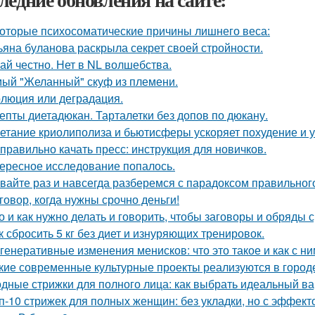
оторые психосоматические причины лишнего веса:
ьяна буланова раскрыла секрет своей стройности.
ай честно. Нет в NL волшебства.
ый "Желанный" скуф из племени.
люция или деградация.
епты диетадюкан. Тарталетки без допов по дюкану.
етание криолиполиза и бьютисферы ускоряет похудение и у
 правильно качать пресс: инструкция для новичков.
ересное исследование попалось.
вайте раз и навсегда разберемся с парадоксом правильног
говор, когда нужны срочно деньги!
о и как нужно делать и говорить, чтобы заговоры и обряды 
к сбросить 5 кг без диет и изнуряющих тренировок.
генеративные изменения менисков: что это такое и как с н
кие современные культурные проекты реализуются в город
дные стрижки для полного лица: как выбрать идеальный в
п-10 стрижек для полных женщин: без укладки, но с эффект