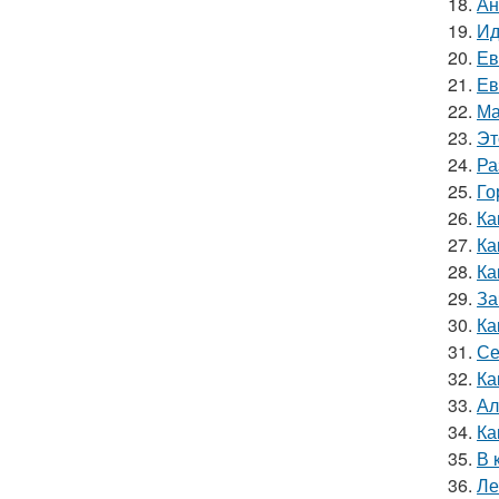
18.
Ан
19.
Ид
20.
Ев
21.
Ев
22.
Ма
23.
Эт
24.
Ра
25.
Го
26.
Ка
27.
Ка
28.
Ка
29.
За
30.
Ка
31.
Се
32.
Ка
33.
Ал
34.
Ка
35.
В 
36.
Ле