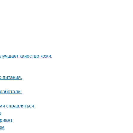
лучшает качество кожи.
о питания.
сработали!
ими справляться
е
ариант
ом