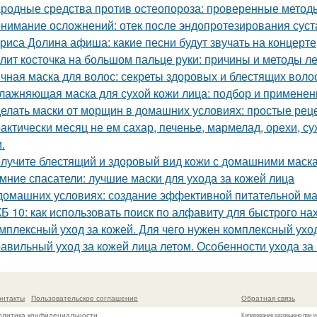
родные средства против остеопороза: проверенные метод
нимание осложнений: отек после эндопротезирования суст
риса Долина афиша: какие песни будут звучать на концерте
лит косточка на большом пальце руки: причины и методы л
чная маска для волос: секреты здоровых и блестящих воло
лажняющая маска для сухой кожи лица: подбор и применен
елать маски от морщин в домашних условиях: простые рец
актически месяц не ем сахар, печенье, мармелад, орехи, с
.
лучите блестящий и здоровый вид кожи с домашними маска
мние спасатели: лучшие маски для ухода за кожей лица
домашних условиях: создание эффективной питательной ма
Б 10: как использовать поиск по алфавиту для быстрого н
мплексный уход за кожей. Для чего нужен комплексный ухо
авильный уход за кожей лица летом. Особенности ухода за
онтакты
Пользовательское соглашение
Обратная связь
олитика конфидециальности
Копирование разрешено при у