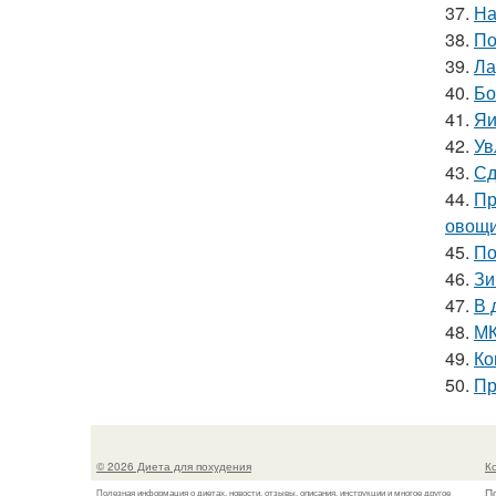
37.
На
38.
По
39.
Ла
40.
Бо
41.
Яи
42.
Ув
43.
Сд
44.
Пр
овощи
45.
По
46.
Зи
47.
В 
48.
МК
49.
Ко
50.
Пр
© 2026 Диета для похудения
К
П
Полезная информация о диетах, новости, отзывы, описания, инструкции и многое другое