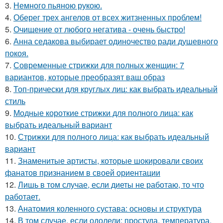
3.
Немного пьяною рукою.
4.
Оберег трех ангелов от всех житзненных проблем!
5.
Очищение от любого негатива - очень быстро!
6.
Анна седакова выбирает одиночество ради душевного
покоя.
7.
Современные стрижки для полных женщин: 7
вариантов, которые преобразят ваш образ
8.
Топ-прически для круглых лиц: как выбрать идеальный
стиль
9.
Модные короткие стрижки для полного лица: как
выбрать идеальный вариант
10.
Стрижки для полного лица: как выбрать идеальный
вариант
11.
Знаменитые артисты, которые шокировали своих
фанатов признанием в своей ориентации
12.
Лишь в том случае, если диеты не работаю, то что
работает.
13.
Анатомия коленного сустава: основы и структура
14.
В том случае, если одолели: простуда, температура,