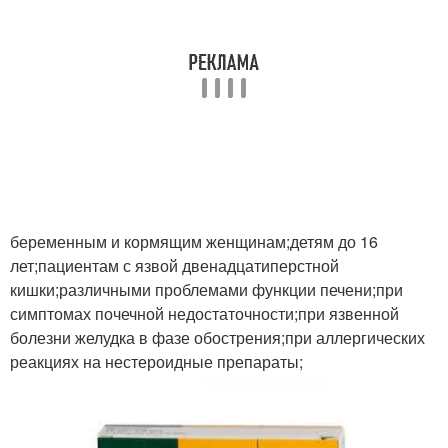
беременным и кормящим женщинам;детям до 16
лет;пациентам с язвой двенадцатиперстной
кишки;различными проблемами функции печени;при
симптомах почечной недостаточности;при язвенной
болезни желудка в фазе обострения;при аллергических
реакциях на нестероидные препараты;