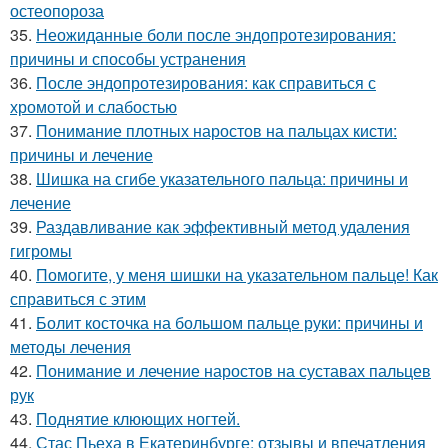
остеопороза
35.
Неожиданные боли после эндопротезирования:
причины и способы устранения
36.
После эндопротезирования: как справиться с
хромотой и слабостью
37.
Понимание плотных наростов на пальцах кисти:
причины и лечение
38.
Шишка на сгибе указательного пальца: причины и
лечение
39.
Раздавливание как эффективный метод удаления
гигромы
40.
Помогите, у меня шишки на указательном пальце! Как
справиться с этим
41.
Болит косточка на большом пальце руки: причины и
методы лечения
42.
Понимание и лечение наростов на суставах пальцев
рук
43.
Поднятие клюющих ногтей.
44.
Стас Пьеха в Екатеринбурге: отзывы и впечатления