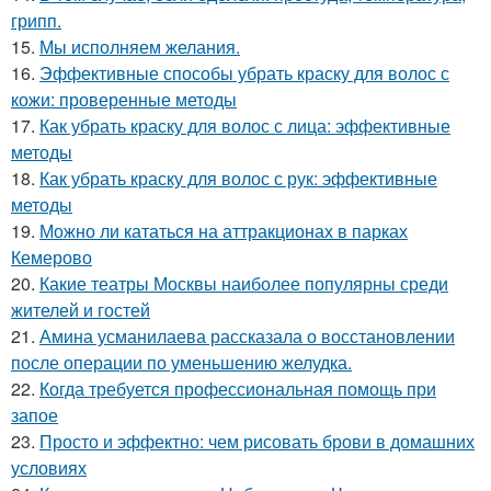
грипп.
15.
Мы исполняем желания.
16.
Эффективные способы убрать краску для волос с
кожи: проверенные методы
17.
Как убрать краску для волос с лица: эффективные
методы
18.
Как убрать краску для волос с рук: эффективные
методы
19.
Можно ли кататься на аттракционах в парках
Кемерово
20.
Какие театры Москвы наиболее популярны среди
жителей и гостей
21.
Амина усманилаева рассказала о восстановлении
после операции по уменьшению желудка.
22.
Когда требуется профессиональная помощь при
запое
23.
Просто и эффектно: чем рисовать брови в домашних
условиях