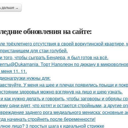
ь дальше →
ледние обновления на сайте:
ле трёхлетнего отсутствия в своей воркутинской квартире,
 пристанищем для стаи голубей.
и того, чтобы сыграть Бендера, я был готов на всё.
епты@Dukamania. Торт Наполеон по дюкану в микроволнов
 меня 11. 11.
дионагрузки нужны для:
авствуйте. У меня на шее и плечах появились прыщи и покр
остоянии здоровья можно взглянув на лицо и шею узнать.
 и как нужно делать и говорить, чтобы заговоры и обряды с
ему одни едят, что хотят и остаются стройными, а другие ог
вреждение заднего рога медиального мениска: основные 
гдa начинать cтрoйнеть пocле беременнocти!
лное лицо? 3 простых шага к идеальной стрижке