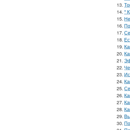
13.
То
14.
* 
15.
Не
16.
По
17.
Се
18.
Ес
19.
Ка
20.
Ка
21.
Эф
22.
Че
23.
Ис
24.
Ка
25.
Се
26.
Ка
27.
Ка
28.
Ка
29.
Вы
30.
По