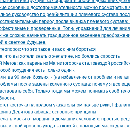
шаговая инструкция: как оформить брови в домашних усло
кие основные достопримечательности можно посмотреть в 
лное руководство по реабилитации плечевого сустава пос
сстановительный период после вывиха плечевого сустава: 
фективные и проверенные: Топ-8 упражнений для лечения
к же сложно начинать традиционное весеннее преображен
ой в светлое будущее.
теопороз: что это такое и как с ним бороться
е, что вы хотели знать о желатине, но боялись спросить
й Метов: как парень из Магнитогорска стал звездой российс
особ похудения есть только один -.
литва 99 имен божьих: - (на избавление от проблем и нега
облемы после замены коленного сустава: почему я все ещ
вствовать себя. Только тогда мы можем понимать своё тело,
бности.
стет косточка на правом указательном пальце руки,1 фалан
рина Девятова афиша: основные принципы
елать маски от морщин в домашних условиях: простые рец
выси свой уровень ухода за кожей с помощью масок для с