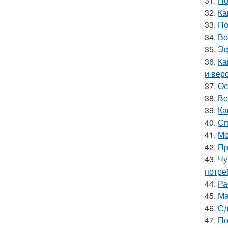
31.
По
32.
Ка
33.
По
34.
Во
35.
Эф
36.
Ка
и вер
37.
Ос
38.
Вс
39.
Ка
40.
Сп
41.
Мо
42.
Пр
43.
Чу
потре
44.
Ра
45.
Ма
46.
Сд
47.
По