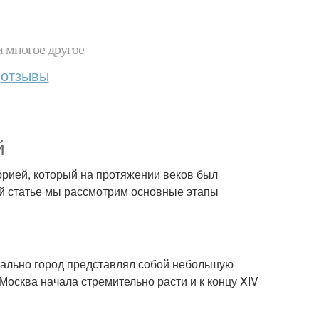
и многое другое
отзывы
й
торией, который на протяжении веков был
й статье мы рассмотрим основные этапы
чально город представлял собой небольшую
осква начала стремительно расти и к концу XIV