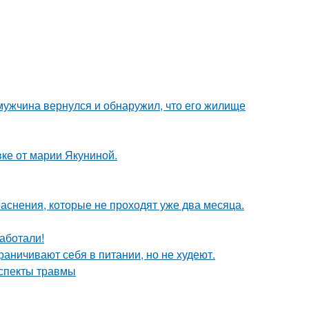
 мужчина вернулся и обнаружил, что его жилище
ке от марии Якуниной.
аснения, которые не проходят уже два месяца.
работали!
раничивают себя в питании, но не худеют.
аспекты травмы