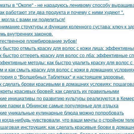
маты в "Окопе" - не нарадуюсь ленивому способу выращив
Как работают эти два продукта и почему с ними худеют *.
 могла с вами ни поделиться!
нимание структуры и функции коленного сустава: ключ к з
мь внутренних законов.
тественное пломбирование зубов!
к быстро отмыть краску для волос с кожи лица: эффективн
к быстро оттереть краску для волос со лба: эффективные с
фективные методы: как быстро удалить краску для волос с
м и как смыть краску для волос с кожи в домашних условия
тория о "Волшебных Таблетках" и настоящем здоровье.
к сделать брови красивыми в домашних условиях: пошагов
креты красивых бровей: как сделать их правильными
кие инициативы по развитию культуры реализуются в Кеме
кие парки в Обнинске самые популярные для отдыха
кие уникальные кулинарные блюда можно попробовать
 когда-нибудь чувствовали, что ваши мечты о стройном тел
шаговая инструкция: как сделать красивые брови в домашн