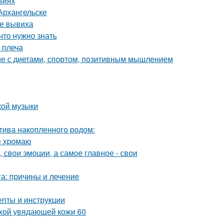
виях
Архангельске
ле вывиха
что нужно знать
 плеча
ие с диетами, спортом, позитивным мышлением
кой музыки
птива накопленного родом:
е хромаю
 свои эмоции, а самое главное - свои
га: причины и лечение
епты и инструкции
ухой увядающей кожи 60