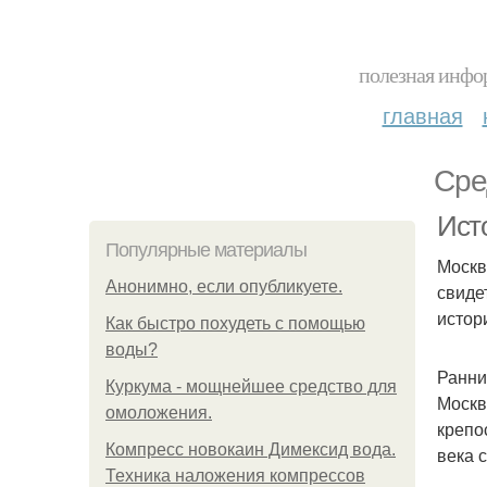
полезная инфор
главная
Сре
Ист
Популярные материалы
Москв
Анонимно, если опубликуете.
свиде
истор
Как быстро похудеть с помощью
воды?
Ранни
Куркума - мощнейшее средство для
Москв
омоложения.
крепо
Компресс новокаин Димексид вода.
века 
Техника наложения компрессов