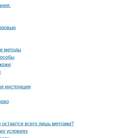
ания.
доровью
ые методы
пособы
 кожи
х
ая инструкция
рово
е остаются всего лишь мечтами?
их условиях