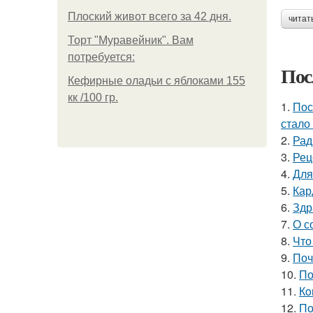
Плоский живот всего за 42 дня.
читат
Торт "Муравейник". Вам
потребуется:
Пос
Кефирные оладьи с яблоками 155
кк /100 гр.
1.
Пос
стало
2.
Рад
3.
Рец
4.
Для
5.
Кар
6.
Здр
7.
О с
8.
Что
9.
Поч
10.
По
11.
Кo
12.
По