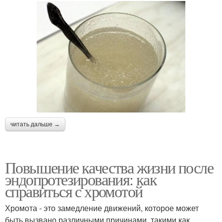
читать дальше →
Повышение качества жизни после
эндопротезирования: как
справиться с хромотой
Хромота - это замедление движений, которое может
быть вызвано различными причинами, такими как