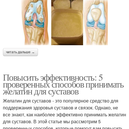
читать дальше →
Повысить эффективность: 5
проверенных способов принимать
желатин для суставов
Желатин для суставов - это популярное средство для
поддержания здоровья суставов и связок. Однако, не
все знают, как наиболее эффективно принимать желатин
для суставов. В этой статье мы рассмотрим 5
проверенных способов, которые помогут вам повысить