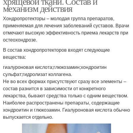
хрящевой ткани. Состав и
механизм действия
Хондропротекторы – молодая группа препаратов,
применяемая для лечения заболеваний суставов. Врачи
отмечают высокую эффективность приема лекарств при
остеохондрозе.
В состав хондропротекторов входят следующие
вещества:
гиалуроновая кислота;глюкозамин;хондроитин
сульфат;гидролизат коллагена.
Не во всех формах присутствуют сразу все элементы –
состав разнится в зависимости от конкретного
лекарства, бывают средства только с одним веществом.
Наиболее распространены препараты, содержащие
хондроитин и глюкозамин. Гиалуроновая кислота обычно
выпускается отдельно.