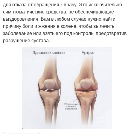
для отказа от обращения к врачу. Это исключительно
симптоматические средства, не обеспечивающие
выздоровления. Вам в любом случае нужно найти
причину боли и жжения в колене, чтобы вылечить
заболевание или взять его под контроль, предотвратив
разрушение сустава.