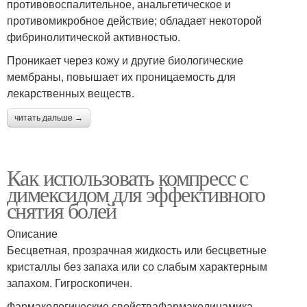
противовоспалительное, анальгетическое и
противомикробное действие; обладает некоторой
фибринолитической активностью.
Проникает через кожу и другие биологические
мембраны, повышает их проницаемость для
лекарственных веществ.
читать дальше →
Как использовать компресс с
димексидом для эффективного
снятия болей
Описание
Бесцветная, прозрачная жидкость или бесцветные
кристаллы без запаха или со слабым характерным
запахом. Гигроскопичен.
Фармакологические свойстваФармакодинамика