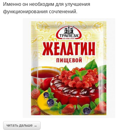
Именно он необходим для улучшения
функционирования сочленений.
читать дальше →