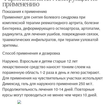
применению
Показания к применению
Применяют для снятия болевого синдрома при
комплексной терапии ревматоидного артрита, болезни
Бехтерева, деформирующего остеоартроза, артопатии,
радикулита, для лечения ушибов, повреждения связок,
травматических инфильтратов, при терапии узловатой
эритемы.
Способ применения и дозировка
Наружно. Взрослым и детям старше 12 лет
лекарственное средство наносят тонким слоем на
пораженную область 1-2 раза в день и легко растирают.
Для применения на чувствительных участках используют
Димексид, гель для наружного применения 250 мг/г.
Продолжительность лечения 10-14 дней. Повторные
курсы могут проводиться не менее чем через 10 дней.