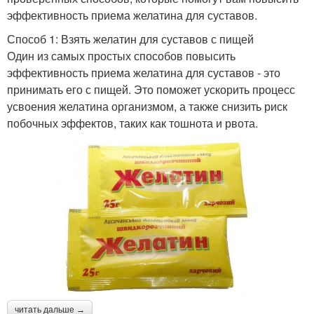
эффективность приема желатина для суставов.
Способ 1: Взять желатин для суставов с пищей
Один из самых простых способов повысить
эффективность приема желатина для суставов - это
принимать его с пищей. Это поможет ускорить процесс
усвоения желатина организмом, а также снизить риск
побочных эффектов, таких как тошнота и рвота.
читать дальше →