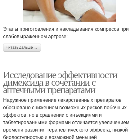
Этапы приготовления и накладывания компресса при
слабовыраженном артрозе:
читать дальше →
Исследование эффективности
димексида в сочетании с
аптечными препаратами
Наружное применение лекарственных препаратов
обосновано снижением возможных рисков побочных
эффектов, но в сравнении с инъекциями и
таблетированными формами отличается увеличением
времени развития терапевтического эффекта, низкой
биодоступностью и возможной меньшей