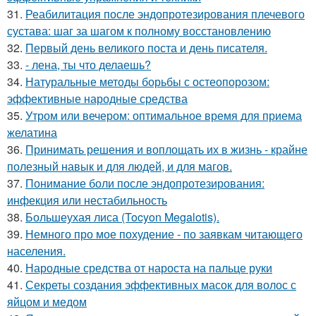
31.
Реабилитация после эндопротезирования плечевого
сустава: шаг за шагом к полному восстановлению
32.
Первый день великого поста и день писателя.
33.
- лена, ты что делаешь?
34.
Натуральные методы борьбы с остеопорозом:
эффективные народные средства
35.
Утром или вечером: оптимальное время для приема
желатина
36.
Принимать решения и воплощать их в жизнь - крайне
полезный навык и для людей, и для магов.
37.
Понимание боли после эндопротезирования:
инфекция или нестабильность
38.
Большеухая лиса (Tocyon Megalotis).
39.
Немного про мое похудение - по заявкам читающего
населения.
40.
Народные средства от нароста на пальце руки
41.
Секреты создания эффективных масок для волос с
яйцом и медом