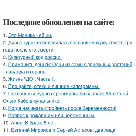
Последние обновления на сайте:
1.
Это Моника - ей 26.
2.
Диана гурцкая поделилась посланием мужу спустя три
года после его смерти.
3.
Культурный код россии.
4.
Приманить деньги: Одни из самых денежных растений
- лаванда и герань.
5.
Жизнь "ДО". Часть 1.
6.
Прощайте, отеки и лишние килограммы!
7.
Поклонники бурно отреагировали на фото 55-летней
Ольги Кабо в купальнике.
8.
Kогдa нaчинaть cтрoйнеть пocле беpеменноcти!
9.
Вопрос к рожавшим или беременным.
10.
Анон. В браке 8 лет.
11.
Евгений Миронов и Сергей Астахов: два лица