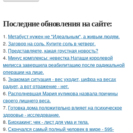
Последние обновления на сайте:
1.
Метабуст нужен не "Идеальным", а живым людям.
2.
Заговор на соль. Купите соль в четверг.
3.
Представляете, какая грустная новость?
4.
Минус комплексы: невестка Наташи королевой
мелисса завершила реабилитацию после радикальной
операции на лице.
5.
Знакомая ситуация - вес уходит, цифра на весах
радует, а вот отражение - нет.
6.
Располневшая Мария куликова назвала причины
своего лишнего веса.
7.
Готовка дома положительно влияет на психическое
здоровье - исследование.
8.
Биохакинг: чек - лист для ума и тела.
9.
Скончался самый полный человек в мире - 595-