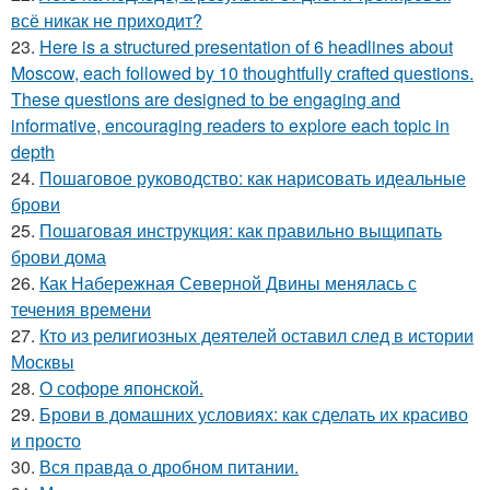
всё никак не приходит?
23.
Here is a structured presentation of 6 headlines about
Moscow, each followed by 10 thoughtfully crafted questions.
These questions are designed to be engaging and
informative, encouraging readers to explore each topic in
depth
24.
Пошаговое руководство: как нарисовать идеальные
брови
25.
Пошаговая инструкция: как правильно выщипать
брови дома
26.
Как Набережная Северной Двины менялась с
течения времени
27.
Кто из религиозных деятелей оставил след в истории
Москвы
28.
О софоре японской.
29.
Брови в домашних условиях: как сделать их красиво
и просто
30.
Вся правда о дробном питании.