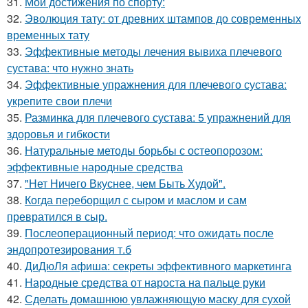
31.
Мои достижения по спорту:
32.
Эволюция тату: от древних штампов до современных
временных тату
33.
Эффективные методы лечения вывиха плечевого
сустава: что нужно знать
34.
Эффективные упражнения для плечевого сустава:
укрепите свои плечи
35.
Разминка для плечевого сустава: 5 упражнений для
здоровья и гибкости
36.
Натуральные методы борьбы с остеопорозом:
эффективные народные средства
37.
"Нет Ничего Вкуснее, чем Быть Худой".
38.
Когда переборщил с сыром и маслом и сам
превратился в сыр.
39.
Послеоперационный период: что ожидать после
эндопротезирования т.б
40.
ДиДюЛя афиша: секреты эффективного маркетинга
41.
Народные средства от нароста на пальце руки
42.
Сделать домашнюю увлажняющую маску для сухой