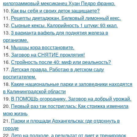
килограммовый мексиканец Хуан Педро франко.
10.
Как вы себя и своих деток защищаете?
11.
Рецепты диетадюкан. Белковый лимонный кекс.
12.
Сырные кексы. Калорийность 1 штуки: 93 ккал.
13.
3 варианта вафель для поднятия железа в
организме.
14.
Мышцы кора восстановите.
15.
Заговор на СНЯТИЕ проклятия!
16.
Стройность после 40: миф или реальность?
17.
Детская правда. Работаю в детском саду
воспитателем.
18.
Какие национальные парки и заповедники находятся
в Калининградской области
19.
В ПОМОЩЬ огороднику. Заговор на добрый урожай.
20.
Первый раз так постриглась: Как стрижка изменила
мою жизнь
21.
Парки и площади Архангельска: где отдохнуть в
городе
22.
Лето на подходе, а результат от диет и тренировок