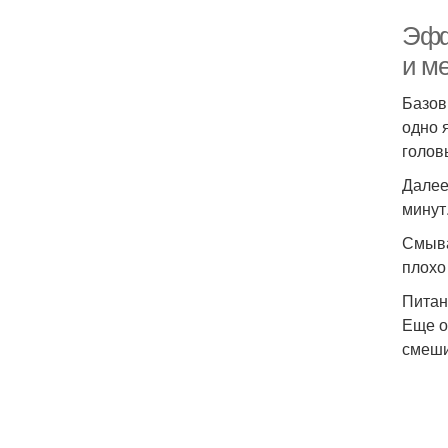
Эфф
и м
Базов
одно 
голов
Далее
минут
Смыва
плохо
Питан
Еще о
смеши