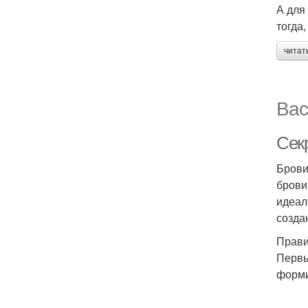
А для
тогда,
читат
Вас
Сек
Брови
брови
идеал
созда
Прави
Первы
форми