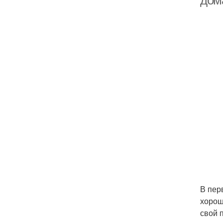
дом
В пер
хорош
свой 