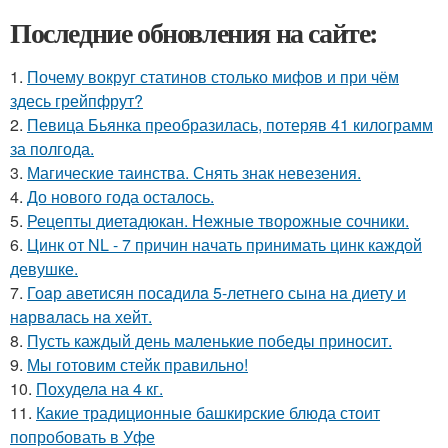
Последние обновления на сайте:
1.
Почему вокруг статинов столько мифов и при чём
здесь грейпфрут?
2.
Певица Бьянка преобразилась, потеряв 41 килограмм
за полгода.
3.
Магические таинства. Снять знак невезения.
4.
До нового года осталось.
5.
Рецепты диетадюкан. Нежные творожные сочники.
6.
Цинк от NL - 7 причин начать принимать цинк каждой
девушке.
7.
Гоaр аветисян посaдилa 5-летнего сынa нa диету и
нaрвaлaсь нa хейт.
8.
Пусть каждый день маленькие победы приносит.
9.
Мы готовим стейк правильно!
10.
Похудела на 4 кг.
11.
Какие традиционные башкирские блюда стоит
попробовать в Уфе