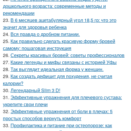
дошкольного возраста: современные методы и
рекомендации
23.
В 6 месяцев ацетабулярный угол 18,5 гр: что это
значит для здоровья ребенка
24.
Вся правда о дробном питании.
25.
Как правильно сделать красивую форму бровей
самому: пошаговая инструкция
26.
Секреты красивых бровей: советы профессионалов
27.
Какие легенды и мифы связаны с историей Уфы
28.
Так выглядит идеальная форма у женщин.
29.
Как создать дефицит для похудения, не считая
калории?
30.
Легендарный Slim 3 D!
31.
Эффективные упражнения для плечевого сустава:
укрепите свои плечи
32.
Эффективные упражнения от боли в плечах: 5
простых способов вернуть комфорт
33.
Профилактика и питание при остеопорозе: как