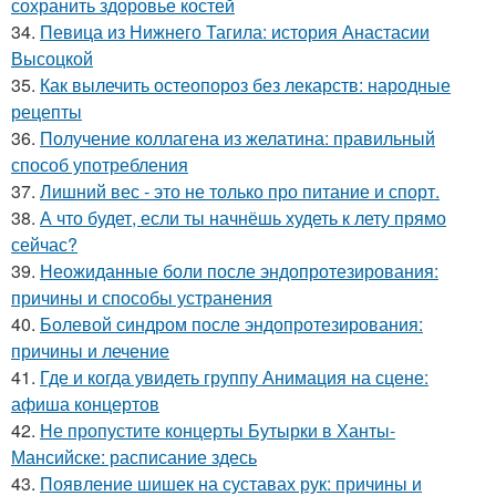
сохранить здоровье костей
34.
Певица из Нижнего Тагила: история Анастасии
Высоцкой
35.
Как вылечить остеопороз без лекарств: народные
рецепты
36.
Получение коллагена из желатина: правильный
способ употребления
37.
Лишний вес - это не только про питание и спорт.
38.
А что будет, если ты начнёшь худеть к лету прямо
сейчас?
39.
Неожиданные боли после эндопротезирования:
причины и способы устранения
40.
Болевой синдром после эндопротезирования:
причины и лечение
41.
Где и когда увидеть группу Анимация на сцене:
афиша концертов
42.
Не пропустите концерты Бутырки в Ханты-
Мансийске: расписание здесь
43.
Появление шишек на суставах рук: причины и