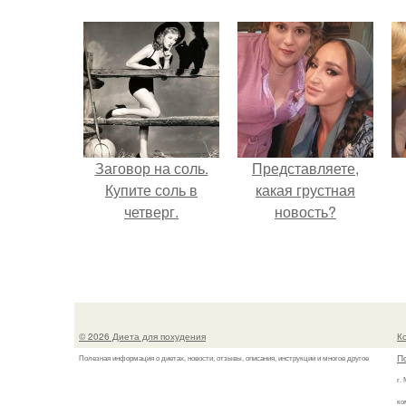
Заговор на соль.
Представляете,
Купите соль в
какая грустная
четверг.
новость?
© 2026 Диета для похудения
К
П
Полезная информация о диетах, новости, отзывы, описания, инструкции и многое другое
г.
ко