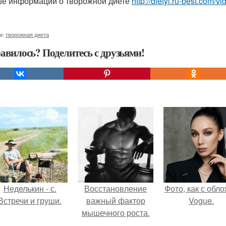
е информации о творожной диете
http://dietyi.ru-best.com/v
и:
творожная диета
авилось? Поделитесь с друзьями!
Неделькин - с.
Восстановление
Фото, как с обл
Встречи и груши.
важный фактор
Vogue.
мышечного роста.