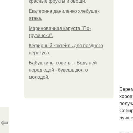
красные фрукты и овощи.
Екатерина даниленко хлебушек
атака.
Маринованная капуста "По-
грузински".
Кефирный коктейль для позднего
перекуса.
Бабушкины советы. - Воду пей
перед едой - будешь долго
молодой.
Берем
хорош
получ
Собир
лучше
⇦