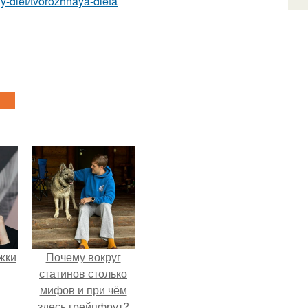
idy-diet/tvorozhnaya-dieta
ожки
Почему вокруг
статинов столько
мифов и при чём
здесь грейпфрут?