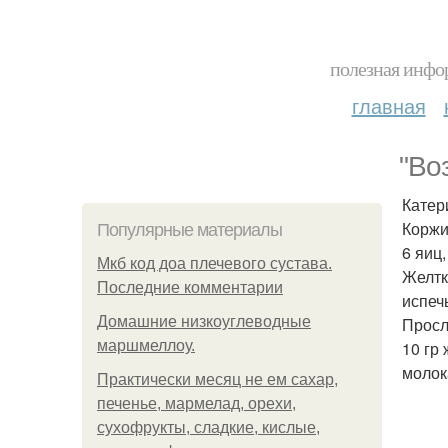
полезная инфор
главная
"Во
Катер
Коржи
Популярные материалы
6 яиц,
Мкб код доа плечевого сустава.
Желтк
Последние комментарии
испеч
Домашние низкоуглеводные
Просл
маршмеллоу.
10 гр
молок
Практически месяц не ем сахар,
печенье, мармелад, орехи,
сухофрукты, сладкие, кислые,