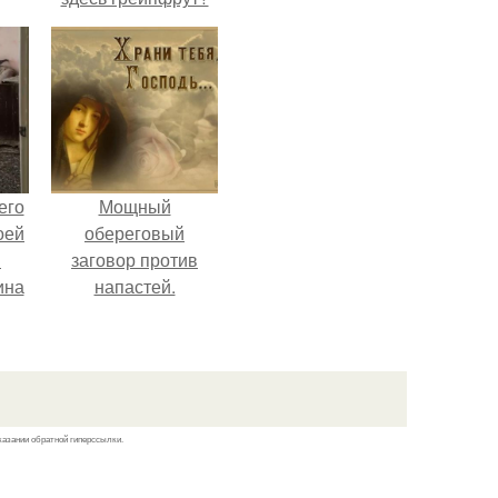
его
Мощный
оей
обереговый
й
заговор против
ина
напастей.
его
о
ля
.
казании обратной гиперссылки.