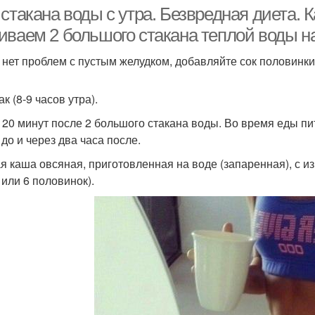
системы
стакана воды с утра. Безвредная диета. К
иваем 2 большого стакана теплой воды н
о нет проблем с пустым желудком, добавляйте сок половинки
к (8-9 часов утра).
 20 минут после 2 большого стакана воды. Во время еды пить
 до и через два часа после.
я каша овсяная, приготовленная на воде (запаренная), с и
 или 6 половинок).