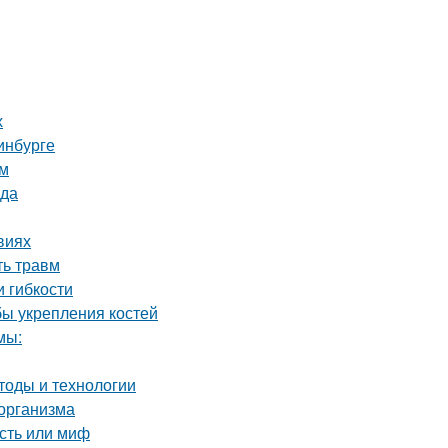
х
инбурге
ом
ода
виях
ть травм
и гибкости
ы укрепления костей
мы:
тоды и технологии
 организма
сть или миф