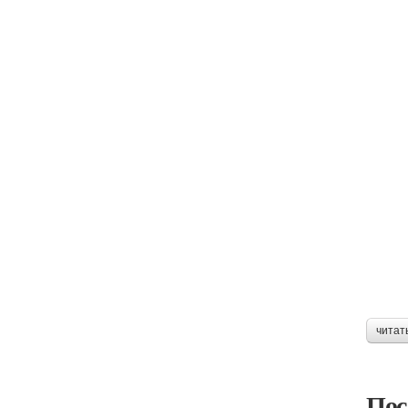
читат
Пос