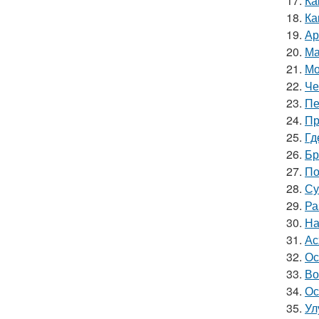
17.
Ка
18.
Ка
19.
Ар
20.
Ма
21.
Мо
22.
Че
23.
Пе
24.
Пр
25.
Гд
26.
Бр
27.
По
28.
Су
29.
Ра
30.
На
31.
Ас
32.
Ос
33.
Во
34.
Ос
35.
Ул