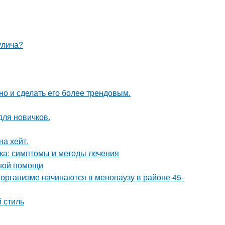
улича?
но и сделать его более трендовым.
для новичков.
на хейт.
ка: симптомы и методы лечения
нной помощи
организме начинаются в менопаузу в районе 45-
 стиль