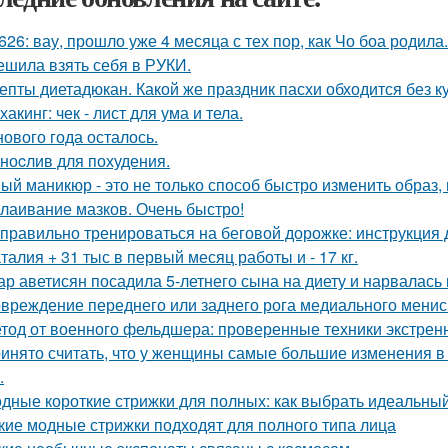
626: вау, прошло уже 4 месяца с тех пор, как Чо боа родила.
ешила взять себя в РУКИ.
епты диетадюкан. Какой же праздник пасхи обходится без к
хакинг: чек - лист для ума и тела.
нового года осталось.
ноcлив для похудения.
ый маникюр - это не только способ быстро изменить образ, 
лаивание мазков. Очень быстро!
 правильно тренироваться на беговой дорожке: инструкция 
талия + 31 тыс в первый месяц работы и - 17 кг.
ар аветисян посадила 5-летнего сына на диету и нарвалась 
вреждение переднего или заднего рога медиального менис
тод от военного фельдшера: проверенные техники экстре
инято считать, что у женщины самые большие изменения в 
.
дные короткие стрижки для полных: как выбрать идеальный
кие модные стрижки подходят для полного типа лица