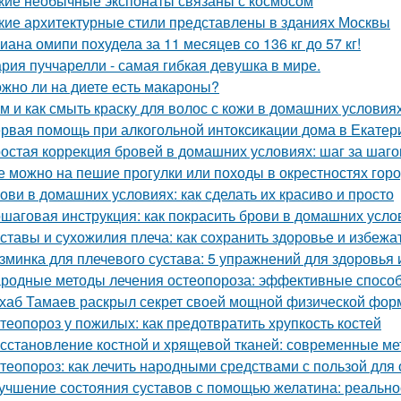
кие необычные экспонаты связаны с космосом
кие архитектурные стили представлены в зданиях Москвы
иана омипи похудела за 11 месяцев со 136 кг до 57 кг!
рия пуччарелли - самая гибкая девушка в мире.
жно ли на диете есть макароны?
м и как смыть краску для волос с кожи в домашних условия
рвая помощь при алкогольной интоксикации дома в Екатер
остая коррекция бровей в домашних условиях: шаг за шаг
е можно на пешие прогулки или походы в окрестностях гор
ови в домашних условиях: как сделать их красиво и просто
шаговая инструкция: как покрасить брови в домашних усло
ставы и сухожилия плеча: как сохранить здоровье и избежа
зминка для плечевого сустава: 5 упражнений для здоровья 
родные методы лечения остеопороза: эффективные способ
хаб Тамаев раскрыл секрет своей мощной физической фор
теопороз у пожилых: как предотвратить хрупкость костей
сстановление костной и хрящевой тканей: современные ме
теопороз: как лечить народными средствами с пользой для
учшение состояния суставов с помощью желатина: реально