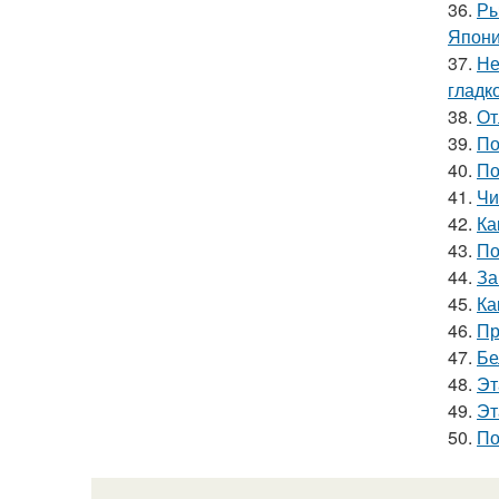
36.
Ры
Япони
37.
Не
гладк
38.
От
39.
По
40.
По
41.
Чи
42.
Ка
43.
По
44.
За
45.
Ка
46.
Пр
47.
Бе
48.
Эт
49.
Эт
50.
По