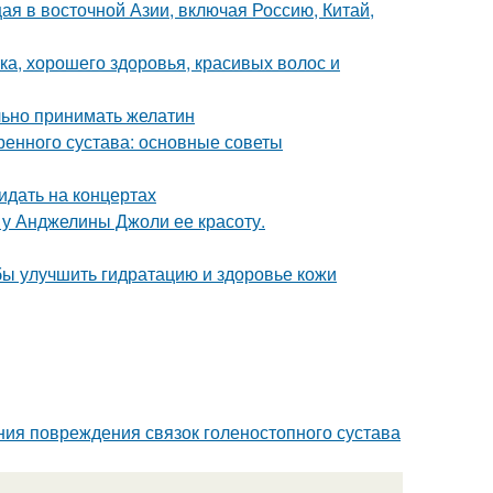
щая в восточной Азии, включая Россию, Китай,
ка, хорошего здоровья, красивых волос и
льно принимать желатин
енного сустава: основные советы
идать на концертах
 у Анджелины Джоли ее красоту.
бы улучшить гидратацию и здоровье кожи
ния повреждения связок голеностопного сустава