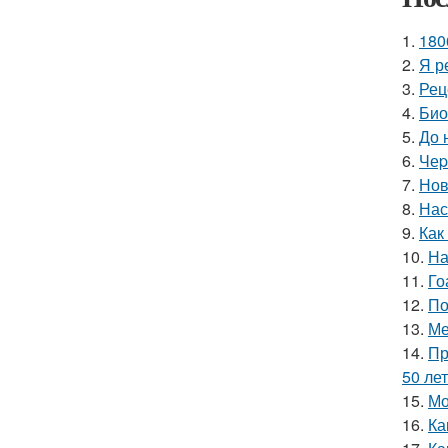
1.
180
2.
Я р
3.
Рец
4.
Био
5.
До 
6.
Чеp
7.
Нов
8.
Нас
9.
Как
10.
На
11.
Го
12.
По
13.
Ме
14.
Пр
50 лет
15.
Мо
16.
Ка