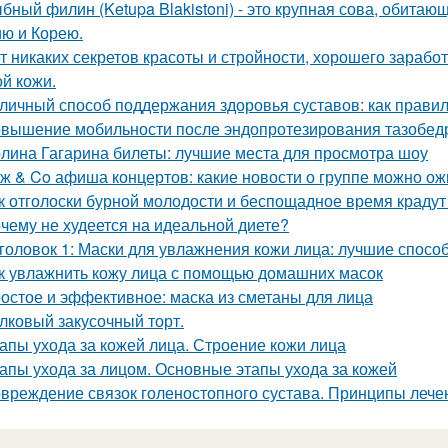
бный филин (Ketupa Blakistoni) - это крупная сова, обитаю
ю и Корею.
т никаких секретов красоты и стройности, хорошего заработ
ой кожи.
личный способ поддержания здоровья суставов: как прави
вышение мобильности после эндопротезирования тазобедр
лина Гагарина билеты: лучшие места для просмотра шоу
ж & Co афиша концертов: какие новости о группе можно ож
к отголоски бурной молодости и беспощадное время крадут
чему не худеется на идеальной диете?
головок 1: Маски для увлажнения кожи лица: лучшие спосо
к увлажнить кожу лица с помощью домашних масок
остое и эффективное: маска из сметаны для лица
лковый закусочный торт.
апы ухода за кожей лица. Строение кожи лица
апы ухода за лицом. Основные этапы ухода за кожей
вреждение связок голеностопного сустава. Принципы лече