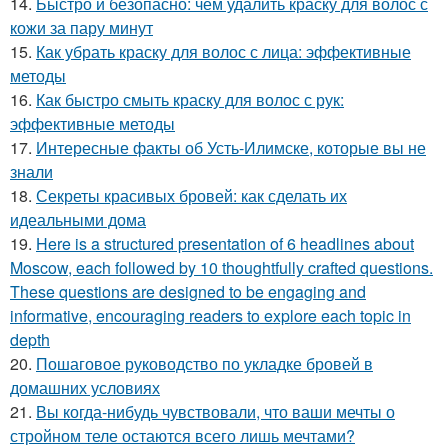
14.
Быстро и безопасно: чем удалить краску для волос с
кожи за пару минут
15.
Как убрать краску для волос с лица: эффективные
методы
16.
Как быстро смыть краску для волос с рук:
эффективные методы
17.
Интересные факты об Усть-Илимске, которые вы не
знали
18.
Секреты красивых бровей: как сделать их
идеальными дома
19.
Here is a structured presentation of 6 headlines about
Moscow, each followed by 10 thoughtfully crafted questions.
These questions are designed to be engaging and
informative, encouraging readers to explore each topic in
depth
20.
Пошаговое руководство по укладке бровей в
домашних условиях
21.
Вы когда-нибудь чувствовали, что ваши мечты о
стройном теле остаются всего лишь мечтами?