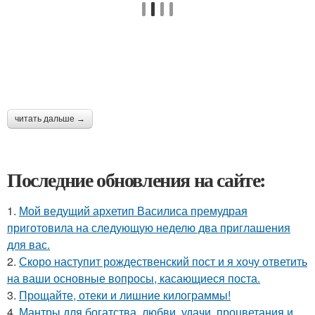
читать дальше →
Последние обновления на сайте:
1.
Мой ведущий архетип Василиса премудрая
приготовила на следующую неделю два приглашения
для вас.
2.
Скоро наступит рождественский пост и я хочу ответить
на ваши основные вопросы, касающиеся поста.
3.
Прощайте, отеки и лишние килограммы!
4.
Мантры для богатства, любви, удачи, процветания и