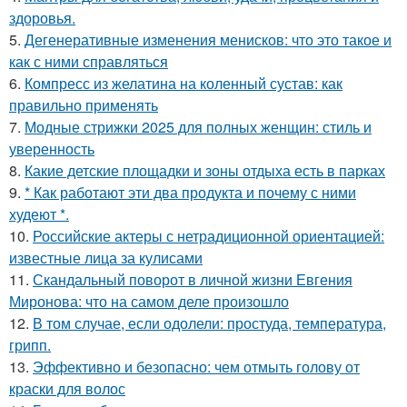
здоровья.
5.
Дегенеративные изменения менисков: что это такое и
как с ними справляться
6.
Компресс из желатина на коленный сустав: как
правильно применять
7.
Модные стрижки 2025 для полных женщин: стиль и
уверенность
8.
Какие детские площадки и зоны отдыха есть в парках
9.
* Как работают эти два продукта и почему с ними
худеют *.
10.
Российские актеры с нетрадиционной ориентацией:
известные лица за кулисами
11.
Скандальный поворот в личной жизни Евгения
Миронова: что на самом деле произошло
12.
В том случае, если одолели: простуда, температура,
грипп.
13.
Эффективно и безопасно: чем отмыть голову от
краски для волос