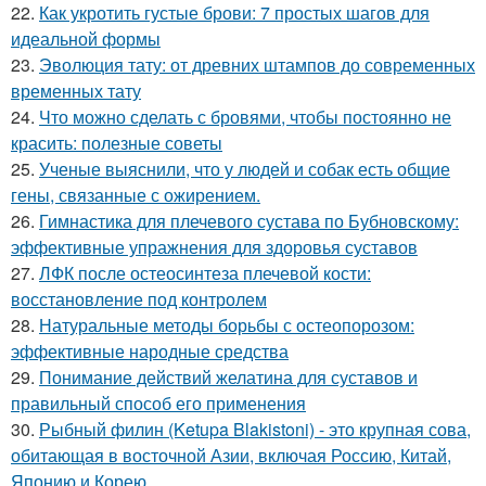
22.
Как укротить густые брови: 7 простых шагов для
идеальной формы
23.
Эволюция тату: от древних штампов до современных
временных тату
24.
Что можно сделать с бровями, чтобы постоянно не
красить: полезные советы
25.
Ученые выяснили, что у людей и собак есть общие
гены, связанные с ожирением.
26.
Гимнастика для плечевого сустава по Бубновскому:
эффективные упражнения для здоровья суставов
27.
ЛФК после остеосинтеза плечевой кости:
восстановление под контролем
28.
Натуральные методы борьбы с остеопорозом:
эффективные народные средства
29.
Понимание действий желатина для суставов и
правильный способ его применения
30.
Рыбный филин (Ketupa Blakistoni) - это крупная сова,
обитающая в восточной Азии, включая Россию, Китай,
Японию и Корею.