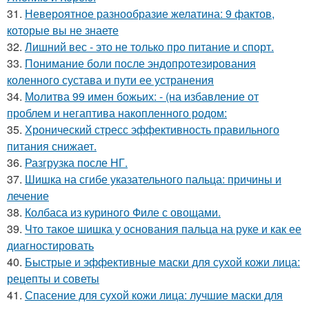
31.
Невероятное разнообразие желатина: 9 фактов,
которые вы не знаете
32.
Лишний вес - это не только про питание и спорт.
33.
Понимание боли после эндопротезирования
коленного сустава и пути ее устранения
34.
Молитва 99 имен божьих: - (на избавление от
проблем и негаптива накопленного родом:
35.
Хронический стресс эффективность правильного
питания снижает.
36.
Разгрузка после НГ.
37.
Шишка на сгибе указательного пальца: причины и
лечение
38.
Колбаса из куриного Филе с овощами.
39.
Что такое шишка у основания пальца на руке и как ее
диагностировать
40.
Быстрые и эффективные маски для сухой кожи лица:
рецепты и советы
41.
Спасение для сухой кожи лица: лучшие маски для