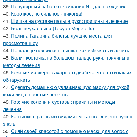
39.
Популярный набор от компании NL для похудения:
40.
Короткое, но сильное - никогда!
41.
Шишка на суставе пальца руки: причины и лечение
42.
Большеухая лиса (Tocyon Megalotis).
43.
Полина Гагарина билеты: лучшие места для
просмотра шоу
44.
На пальце появилась шишка: как избежать и лечить
45.
Болит косточка на большом пальце руки: причины и
методы лечения
46.
Кожные маркеры сахарного диабета: что это и как их
обнаружить
47.
Сделать домашнюю увлажняющую маску для сухой
кожи лица: простые рецепты
48.
Горячие колени и суставы: причины и методы
лечения
49.
Картинки с разными видами суставов: все, что нужно
знать
50.
Сияй своей красотой с помощью маски для волос с