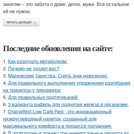
занятие – это забота о доме, детях, муже. Все остальное
ей не нужно.
читать дальше →
Последние обновления на сайте:
1.
Как разогнать метаболизм.
2.
Почему не уходит вес?
3.
Магические таинства. Снять знак невезения.
4.
Для правильного выполнения упражнения разгибания
на трицепсы у тренажера:
5.
Для правильных подтягиваний:
6.
3 варианта вафель для поднятия железа в организме.
7.
Draineffect Low Carb Red - это инновационный
низкоуглеводный напиток, созданный для
максимального комфорта в процессе похудения.
8.
В этом видео я покажу три универсальных рецепта из