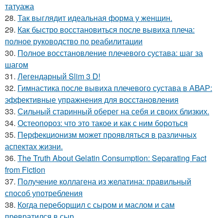
татуажа
28.
Так выглядит идеальная форма у женщин.
29.
Как быстро восстановиться после вывиха плеча:
полное руководство по реабилитации
30.
Полное восстановление плечевого сустава: шаг за
шагом
31.
Легендарный Slim 3 D!
32.
Гимнастика после вывиха плечевого сустава в АВАР:
эффективные упражнения для восстановления
33.
Сильный старинный оберег на себя и своих близких.
34.
Остеопороз: что это такое и как с ним бороться
35.
Перфекционизм может проявляться в различных
аспектах жизни.
36.
The Truth About Gelatin Consumption: Separating Fact
from Fiction
37.
Получение коллагена из желатина: правильный
способ употребления
38.
Когда переборщил с сыром и маслом и сам
превратился в сыр.