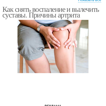
Как снять воспаление и вылечить
Боли в суставах
Тяжесть в ногах
суставы. Причины артрита
Вызывающие боли
Боли в костях
Боли со стороны
Ноги при болезни