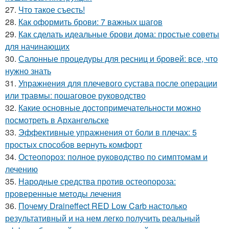
27.
Что такое съесть!
28.
Как оформить брови: 7 важных шагов
29.
Как сделать идеальные брови дома: простые советы
для начинающих
30.
Салонные процедуры для ресниц и бровей: все, что
нужно знать
31.
Упражнения для плечевого сустава после операции
или травмы: пошаговое руководство
32.
Какие основные достопримечательности можно
посмотреть в Архангельске
33.
Эффективные упражнения от боли в плечах: 5
простых способов вернуть комфорт
34.
Остеопороз: полное руководство по симптомам и
лечению
35.
Народные средства против остеопороза:
проверенные методы лечения
36.
Почему Draineffect RED Low Carb настолько
результативный и на нем легко получить реальный