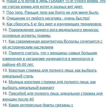
6.
Наши 276 котов в день съедают 10 кг сухого корма, это
не считая корма для котят и разных вет диет.
7.
Про тело. Раньше тело как будто не для меня было.
8.
Очищение от любого негатива - очень быстро!
9.
Как сбросить 5 кг без диет и изнуряющих тренировок.
10.
Повреждение заднего рога медиального мениска:
основные аспекты травмы
11.
Как современная архитектура Вологды сочетается с
её историческим наследием
12.
Принято считать, что у женщины самые большие
изменения в организме начинаются в менопаузу в
районе 45-50 лет.
13.
Короткая стрижка для полного лица: как выбрать
идеальный стиль
14.
Модные короткие стрижки для полного лица: как
выбрать идеальный вариант
15.
Пиксибоб для полного лица: идеальная стрижка для
женщин после 40
16.
Какие интересные факты связаны с