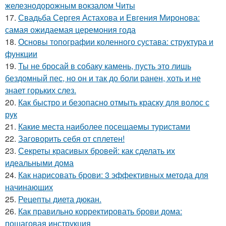
железнодорожным вокзалом Читы
17.
Свадьба Сергея Астахова и Евгения Миронова:
самая ожидаемая церемония года
18.
Основы топографии коленного сустава: структура и
функции
19.
Ты не бросай в собаку камень, пусть это лишь
бездомный пес, но он и так до боли ранен, хоть и не
знает горьких слез.
20.
Как быстро и безопасно отмыть краску для волос с
рук
21.
Какие места наиболее посещаемы туристами
22.
Заговорить себя от сплетен!
23.
Секреты красивых бровей: как сделать их
идеальными дома
24.
Как нарисовать брови: 3 эффективных метода для
начинающих
25.
Рецепты диета дюкан.
26.
Как правильно корректировать брови дома:
пошаговая инструкция