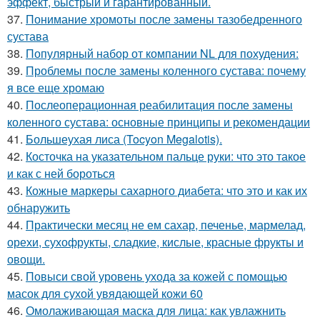
эффект, быстрый и гарантированный.
37.
Понимание хромоты после замены тазобедренного
сустава
38.
Популярный набор от компании NL для похудения:
39.
Проблемы после замены коленного сустава: почему
я все еще хромаю
40.
Послеоперационная реабилитация после замены
коленного сустава: основные принципы и рекомендации
41.
Большеухая лиса (Tocyon Megalotis).
42.
Косточка на указательном пальце руки: что это такое
и как с ней бороться
43.
Кожные маркеры сахарного диабета: что это и как их
обнаружить
44.
Практически месяц не ем сахар, печенье, мармелад,
орехи, сухофрукты, сладкие, кислые, красные фрукты и
овощи.
45.
Повыси свой уровень ухода за кожей с помощью
масок для сухой увядающей кожи 60
46.
Омолаживающая маска для лица: как увлажнить