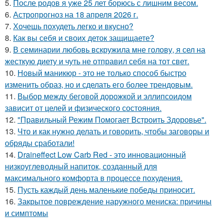
5.
После родов я уже 25 лет борюсь с лишним весом.
6.
Астропрогноз на 18 апреля 2026 г.
7.
Хочешь похудеть легко и вкусно?
8.
Как вы себя и своих деток защищаете?
9.
В семинарии любовь вскружила мне голову, я сел на
жесткую диету и чуть не отправил себя на тот свет.
10.
Новый маникюр - это не только способ быстро
изменить образ, но и сделать его более трендовым.
11.
Выбор между беговой дорожкой и эллипсоидом
зависит от целей и физического состояния.
12.
"Правильный Режим Помогает Встроить Здоровье".
13.
Что и как нужно делать и говорить, чтобы заговоры и
обряды сработали!
14.
Draineffect Low Carb Red - это инновационный
низкоуглеводный напиток, созданный для
максимального комфорта в процессе похудения.
15.
Пусть каждый день маленькие победы приносит.
16.
Закрытое повреждение наружного мениска: причины
и симптомы