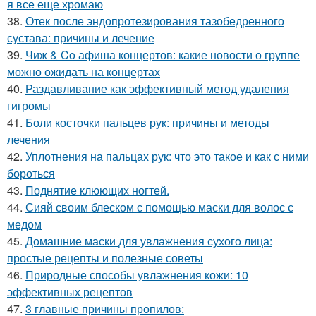
я все еще хромаю
38.
Отек после эндопротезирования тазобедренного
сустава: причины и лечение
39.
Чиж & Co афиша концертов: какие новости о группе
можно ожидать на концертах
40.
Раздавливание как эффективный метод удаления
гигромы
41.
Боли косточки пальцев рук: причины и методы
лечения
42.
Уплотнения на пальцах рук: что это такое и как с ними
бороться
43.
Поднятие клюющих ногтей.
44.
Сияй своим блеском с помощью маски для волос с
медом
45.
Домашние маски для увлажнения сухого лица:
простые рецепты и полезные советы
46.
Природные способы увлажнения кожи: 10
эффективных рецептов
47.
3 главные причины пропилов: