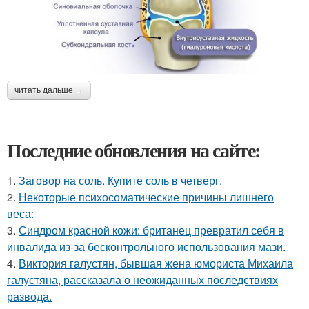
читать дальше →
Последние обновления на сайте:
1.
Заговор на соль. Купите соль в четверг.
2.
Некоторые психосоматические причины лишнего
веса:
3.
Синдром красной кожи: британец превратил себя в
инвалида из-за бесконтрольного использования мази.
4.
Виктория галустян, бывшая жена юмориста Михаила
галустяна, рассказала о неожиданных последствиях
развода.