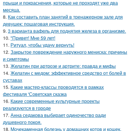
прыщи и покраснения, которые не проходят уже два
месяца.
8.
Как составить план занятий в тренажерном зале для
девушек: пошаговая инструкция.
9.
3 варианта вафель для поднятия железа в организме.
10.
"Привет! Мне 59 лет!
11.
Ритуал, чтобы удачу вернуть!
12.
Закрытое повреждение наружного мениска: причины
и симптомы
13.
Желатин при артрозе и артрите: правда и мифы
14.
Желатин с медом: эффективное средство от болей в
суставах
15.
Какие мастер-классы проводятся в рамках
фестиваля 'Советская сказка
16.
Какие современные культурные проекты
реализуются в городе
17.
Анна седакова выбирает одиночество ради
душевного покоя.
18.
Мочекаменная болезнь у домашних котов и кошек.