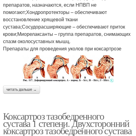
препаратов, назначаются, если НПВП не
помогают;Хондропротекторы – обеспечивают
восстановление хрящевой ткани
сустава;Сосудорасширяющие – обеспечивают приток
крови;Миорелаксанты – группа препаратов, снимающих
спазм околосуставных мышц.
Препараты для проведения уколов при коксартрозе
читать дальше →
Коксартроз тазобедренного
сустава 1 степени. Двухсторонний
коксартроз тазобедренного сустава