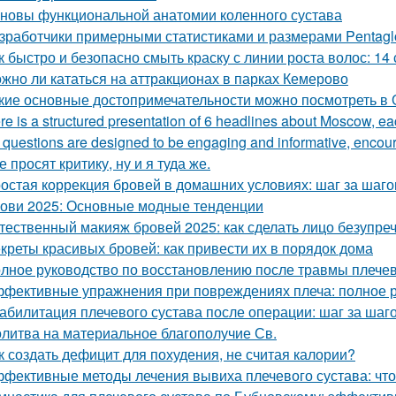
новы функциональной анатомии коленного сустава
зработчики примерными статистиками и размерами Pentagl
к быстро и безопасно смыть краску с линии роста волос: 14
жно ли кататься на аттракционах в парках Кемерово
кие основные достопримечательности можно посмотреть в 
re is a structured presentation of 6 headlines about Moscow, eac
questions are designed to be engaging and informative, encoura
е просят критику, ну и я туда же.
остая коррекция бровей в домашних условиях: шаг за шаг
ови 2025: Основные модные тенденции
тественный макияж бровей 2025: как сделать лицо безупре
креты красивых бровей: как привести их в порядок дома
лное руководство по восстановлению после травмы плечев
фективные упражнения при повреждениях плеча: полное 
абилитация плечевого сустава после операции: шаг за шаг
литва на материальное благополучие Св.
к создать дефицит для похудения, не считая калории?
фективные методы лечения вывиха плечевого сустава: что