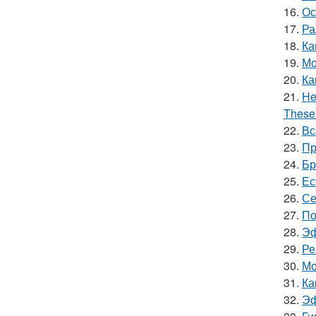
16.
Ос
17.
Ра
18.
Ка
19.
Мо
20.
Ка
21.
He
These 
22.
Вс
23.
Пр
24.
Бр
25.
Ес
26.
Се
27.
По
28.
Эф
29.
Ре
30.
Мо
31.
Ка
32.
Эф