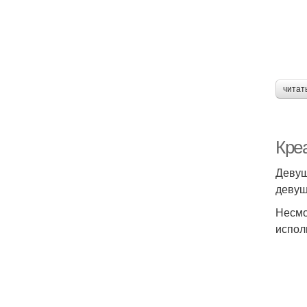
читат
Кре
Девуш
девуш
Несмо
испол