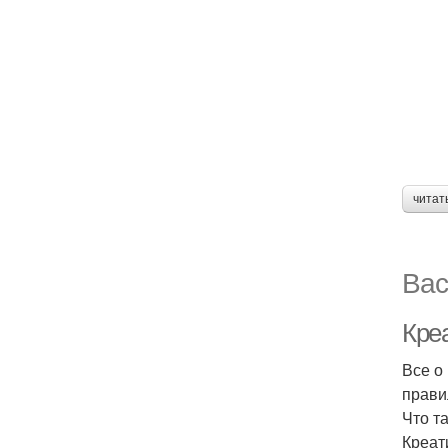
читат
Вас
Кре
Все о
прави
Что т
Креат