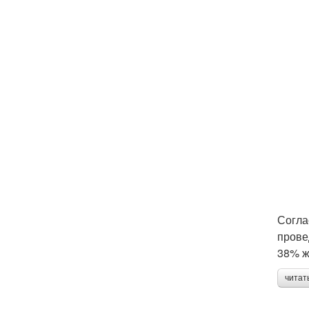
Согла
прове
38% ж
читат