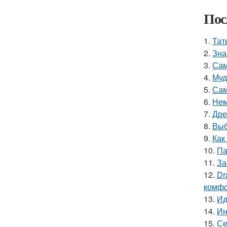
Пос
1.
Тат
2.
Зна
3.
Сам
4.
Муд
5.
Сам
6.
Нем
7.
Дре
8.
Выб
9.
Как
10.
Па
11.
За
12.
Dr
комфо
13.
Ид
14.
Ин
15.
Се