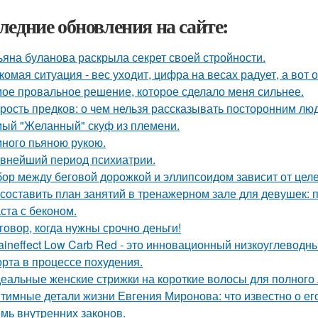
ледние обновления на сайте:
ьяна буланова раскрыла секрет своей стройности.
комая ситуация - вес уходит, цифра на весах радует, а вот о
ое провальное решение, которое сделало меня сильнее.
рость предков: о чем нельзя рассказывать посторонним лю
ый "Желанный" скуф из племени.
ного пьяною рукою.
внейший период психиатрии.
ор между беговой дорожкой и эллипсоидом зависит от целе
 составить план занятий в тренажерном зале для девушек: 
ста с беконом.
говор, когда нужны срочно деньги!
aineffect Low Carb Red - это инновационный низкоуглеводн
рта в процессе похудения.
еальные женские стрижки на короткие волосы для полного 
тимные детали жизни Евгения Миронова: что известно о ег
мь внутренних законов.