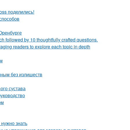
oss поделились!
 способов
Оренбурге
h followed by 10 thoughtfully crafted questions.
ging readers to explore each topic in depth
ом
чным без излишеств
ого сустава
руководство
ом
 нужно знать