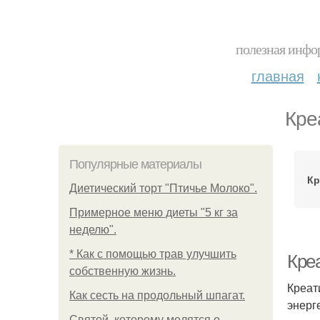
полезная инфор
главная
Кре
Популярные материалы
Кр
Диетический торт "Птичье Молоко".
Примерное меню диеты "5 кг за
неделю".
* Как с помощью трав улучшить
Кре
собственную жизнь.
Креат
Как сесть на продольный шпагат.
энерг
Святой, которому молятся о